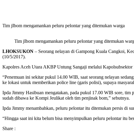
Tim jIbom mengamankan peluru pelontar yang ditemukan warga
Tim jIbom mengamankan peluru pelontar yang ditemukan war
LHOKSUKON
– Seorang nelayan di Gampong Kuala Cangkoi, Keca
(10/5/2017).
Kapolres Aceh Utara AKBP Untung Sangaji melalui Kapolsubsektor La
“Penemuan ini sekitar pukul 14.00 WIB, saat seorang nelayan sedang 
ke lokasi untuk memberikan police line (garis polisi), supaya masyar
Ipda Jimmy Hasibuan mengatakan, pada pukul 17.00 WIB sore, tim pen
sudah dibawa ke Kompi Jeulikat oleh tim penjinak bom,” sebutnya.
Ipda Jimmy menambahkan, peluru pelontar itu ditemukan persis di su
“Hingga saat ini kita belum bisa menyimpulkan peluru pelontar itu be
Share :