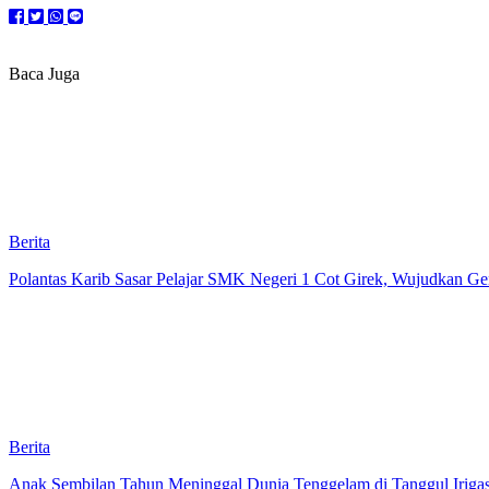
Baca Juga
Berita
Polantas Karib Sasar Pelajar SMK Negeri 1 Cot Girek, Wujudkan Gene
Berita
Anak Sembilan Tahun Meninggal Dunia Tenggelam di Tanggul Iriga