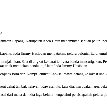
ga
matan Lapang, Kabupaten Aceh Utara menemukan sebuah peluru pelont
pang, Ipda Jimmy Hasibuan mengatakan, peluru pelontar itu ditemukan
menjala ikan. Saat di angkat ke darat ternyata benda mencurigakan. Pe
akat tidak mendekati benda itu,” kata Ipda Jimmy Hasibuan.
jinak bom dari Kompi Jeulikat Lhokseumawe datang ke lokasi untuk me
ngai dekat tambak nelayan. Kawasan itu, kata dia, merupakan area be
rasal dari mana dan kita juga belum mengetahui persis apakah peluru pel