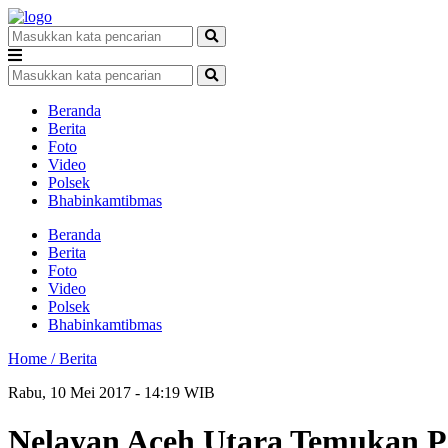
Beranda
Berita
Foto
Video
Polsek
Bhabinkamtibmas
Beranda
Berita
Foto
Video
Polsek
Bhabinkamtibmas
Home /
Berita
Rabu, 10 Mei 2017 - 14:19 WIB
Nelayan Aceh Utara Temukan Pe