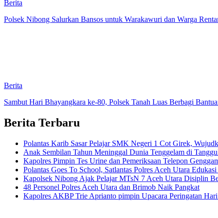
Berita
Polsek Nibong Salurkan Bansos untuk Warakawuri dan Warga Renta
Berita
Sambut Hari Bhayangkara ke-80, Polsek Tanah Luas Berbagi Bantua
Berita Terbaru
Polantas Karib Sasar Pelajar SMK Negeri 1 Cot Girek, Wujudka
Anak Sembilan Tahun Meninggal Dunia Tenggelam di Tanggul
Kapolres Pimpin Tes Urine dan Pemeriksaan Telepon Genggam
Polantas Goes To School, Satlantas Polres Aceh Utara Edukas
Kapolsek Nibong Ajak Pelajar MTsN 7 Aceh Utara Disiplin Bel
48 Personel Polres Aceh Utara dan Brimob Naik Pangkat
Kapolres AKBP Trie Aprianto pimpin Upacara Peringatan Har