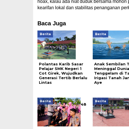
hoax, kalau ada niat duduk bersama mohon
kearifan lokal dan stabilitas penanganan per
Baca Juga
Berita
Berita
Polantas Karib Sasar
Anak Sembilan 
Pelajar SMK Negeri 1
Meninggal Duni
Cot Girek, Wujudkan
Tenggelam di T
Generasi Tertib Berlalu
Irigasi Tanah J
Lintas
Aye
Berita
Berita
48