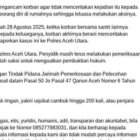
ngancam korban agar tidak menceritakan kejadian itu kepada
eorang diri di rumahnya sehingga leluasa melakukan aksinya.
lah 28 Agustus 2025, ketika korban bersama santri lainnya
epada keluarganya, korban akhirnya berani menceritakan
laporkan kasus ini ke Polres Aceh Utara.
 Polres Aceh Utara. Penyidik masih terus melakukan pemeriksaa
umlah saksi untuk menguatkan pembuktian hukum.
dengan Tindak Pidana Jarimah Pemerkosaan dan Pelecehan
sud dalam Pasal 50 Jo Pasal 47 Qanun Aceh Nomor 6 Tahun
ringan, yakni uqubat cambuk hingga 200 kali, atau penjara
s, etis, yuridis, humanis, adil, transparan dan akuntabel, bila
bijak ke Nomor 085277983031, dan kita berharap kepada
la informasi kepada kami dan tidak mudah percaya informasi