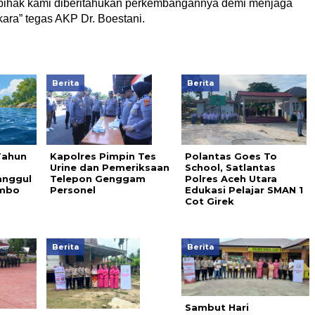
 pihak kami diberitahukan perkembangannya demi menjaga
kara” tegas AKP Dr. Boestani.
Berita
Berita
Tahun
Kapolres Pimpin Tes
Polantas Goes To
a
Urine dan Pemeriksaan
School, Satlantas
anggul
Telepon Genggam
Polres Aceh Utara
ambo
Personel
Edukasi Pelajar SMAN 1
Cot Girek
Berita
Berita
Sambut Hari