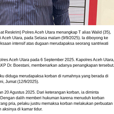
at Reskrim) Polres Aceh Utara menangkap T alias Walid (35),
 Aceh Utara, pada Selasa malam (9/9/2025). Ia diboyong ke
ksaan intensif atas dugaan merudapaksa seorang santriwati
Polres Aceh Utara pada 6 September 2025. Kapolres Aceh Utara
 AKP Dr. Boestani, membenarkan adanya penangkapan tersebut
laku diduga merudapaksa korban di rumahnya yang berada di
i, Jumat (12/9/2025).
dan 20 Agustus 2025. Dari keterangan korban, ia diminta
a. Dengan dalih memberi hukuman karena menuduh korban
rang pria, pelaku justru memaksa korban melakukan perbuatan
 aksinya di kamar tidur.