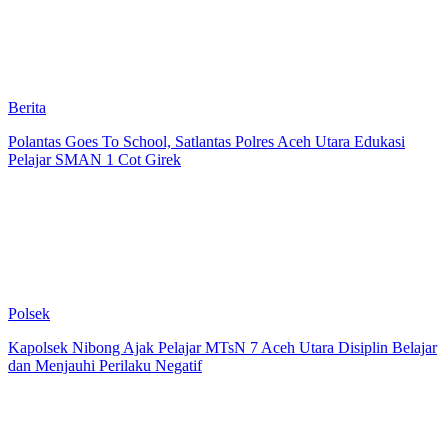
Berita
Polantas Goes To School, Satlantas Polres Aceh Utara Edukasi
Pelajar SMAN 1 Cot Girek
Polsek
Kapolsek Nibong Ajak Pelajar MTsN 7 Aceh Utara Disiplin Belajar
dan Menjauhi Perilaku Negatif