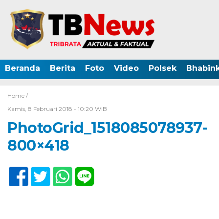
Beranda
Berita
Foto
Video
Polsek
Bhabin
Home /
Kamis, 8 Februari 2018 - 10:20 WIB
PhotoGrid_1518085078937-
800×418