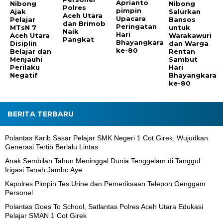
Aprianto
Nibong
Nibong
Polres
pimpin
Ajak
Salurkan
Aceh Utara
Upacara
Pelajar
Bansos
dan Brimob
Peringatan
MTsN 7
untuk
Naik
Hari
Aceh Utara
Warakawuri
Pangkat
Bhayangkara
Disiplin
dan Warga
ke-80
Belajar dan
Rentan
Menjauhi
Sambut
Perilaku
Hari
Negatif
Bhayangkara
ke-80
BERITA TERBARU
Polantas Karib Sasar Pelajar SMK Negeri 1 Cot Girek, Wujudkan
Generasi Tertib Berlalu Lintas
Anak Sembilan Tahun Meninggal Dunia Tenggelam di Tanggul
Irigasi Tanah Jambo Aye
Kapolres Pimpin Tes Urine dan Pemeriksaan Telepon Genggam
Personel
Polantas Goes To School, Satlantas Polres Aceh Utara Edukasi
Pelajar SMAN 1 Cot Girek