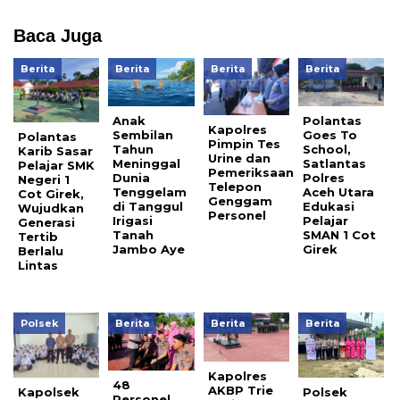
Baca Juga
Berita
Berita
Berita
Berita
Anak
Polantas
Kapolres
Sembilan
Goes To
Polantas
Pimpin Tes
Tahun
School,
Karib Sasar
Urine dan
Meninggal
Satlantas
Pelajar SMK
Pemeriksaan
Dunia
Polres
Negeri 1
Telepon
Tenggelam
Aceh Utara
Cot Girek,
Genggam
di Tanggul
Edukasi
Wujudkan
Personel
Irigasi
Pelajar
Generasi
Tanah
SMAN 1 Cot
Tertib
Jambo Aye
Girek
Berlalu
Lintas
Polsek
Berita
Berita
Berita
Kapolres
48
AKBP Trie
Kapolsek
Polsek
Personel