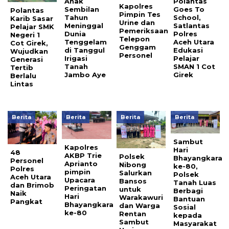
Anak
Polantas
Kapolres
Sembilan
Goes To
Polantas
Pimpin Tes
Tahun
School,
Karib Sasar
Urine dan
Meninggal
Satlantas
Pelajar SMK
Pemeriksaan
Dunia
Polres
Negeri 1
Telepon
Tenggelam
Aceh Utara
Cot Girek,
Genggam
di Tanggul
Edukasi
Wujudkan
Personel
Irigasi
Pelajar
Generasi
Tanah
SMAN 1 Cot
Tertib
Jambo Aye
Girek
Berlalu
Lintas
Berita
Berita
Berita
Berita
Sambut
Kapolres
Hari
48
AKBP Trie
Polsek
Bhayangkara
Personel
Aprianto
Nibong
ke-80,
Polres
pimpin
Salurkan
Polsek
Aceh Utara
Upacara
Bansos
Tanah Luas
dan Brimob
Peringatan
untuk
Berbagi
Naik
Hari
Warakawuri
Bantuan
Pangkat
Bhayangkara
dan Warga
Sosial
ke-80
Rentan
kepada
Sambut
Masyarakat