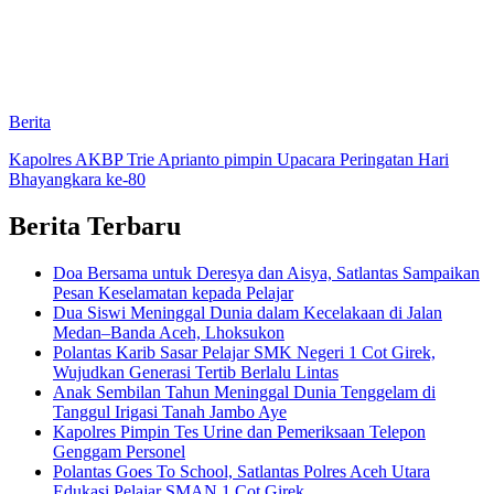
Berita
Kapolres AKBP Trie Aprianto pimpin Upacara Peringatan Hari
Bhayangkara ke-80
Berita Terbaru
Doa Bersama untuk Deresya dan Aisya, Satlantas Sampaikan
Pesan Keselamatan kepada Pelajar
Dua Siswi Meninggal Dunia dalam Kecelakaan di Jalan
Medan–Banda Aceh, Lhoksukon
Polantas Karib Sasar Pelajar SMK Negeri 1 Cot Girek,
Wujudkan Generasi Tertib Berlalu Lintas
Anak Sembilan Tahun Meninggal Dunia Tenggelam di
Tanggul Irigasi Tanah Jambo Aye
Kapolres Pimpin Tes Urine dan Pemeriksaan Telepon
Genggam Personel
Polantas Goes To School, Satlantas Polres Aceh Utara
Edukasi Pelajar SMAN 1 Cot Girek