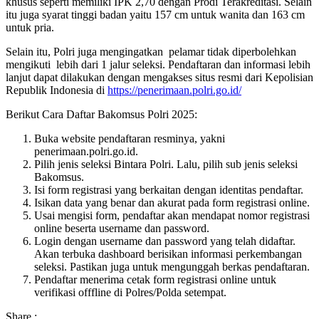
khusus seperti memiliki IPK 2,70 dengan Prodi Terakreditasi. Selain
itu juga syarat tinggi badan yaitu 157 cm untuk wanita dan 163 cm
untuk pria.
Selain itu, Polri juga mengingatkan pelamar tidak diperbolehkan
mengikuti lebih dari 1 jalur seleksi. Pendaftaran dan informasi lebih
lanjut dapat dilakukan dengan mengakses situs resmi dari Kepolisian
Republik Indonesia di
https://penerimaan.polri.go.id/
Berikut Cara Daftar Bakomsus Polri 2025:
Buka website pendaftaran resminya, yakni
penerimaan.polri.go.id.
Pilih jenis seleksi Bintara Polri. Lalu, pilih sub jenis seleksi
Bakomsus.
Isi form registrasi yang berkaitan dengan identitas pendaftar.
Isikan data yang benar dan akurat pada form registrasi online.
Usai mengisi form, pendaftar akan mendapat nomor registrasi
online beserta username dan password.
Login dengan username dan password yang telah didaftar.
Akan terbuka dashboard berisikan informasi perkembangan
seleksi. Pastikan juga untuk mengunggah berkas pendaftaran.
Pendaftar menerima cetak form registrasi online untuk
verifikasi offfline di Polres/Polda setempat.
Share :