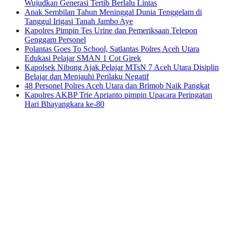
Wujudkan Generasi Tertib Berlalu Lintas
Anak Sembilan Tahun Meninggal Dunia Tenggelam di
Tanggul Irigasi Tanah Jambo Aye
Kapolres Pimpin Tes Urine dan Pemeriksaan Telepon
Genggam Personel
Polantas Goes To School, Satlantas Polres Aceh Utara
Edukasi Pelajar SMAN 1 Cot Girek
Kapolsek Nibong Ajak Pelajar MTsN 7 Aceh Utara Disiplin
Belajar dan Menjauhi Perilaku Negatif
48 Personel Polres Aceh Utara dan Brimob Naik Pangkat
Kapolres AKBP Trie Aprianto pimpin Upacara Peringatan
Hari Bhayangkara ke-80