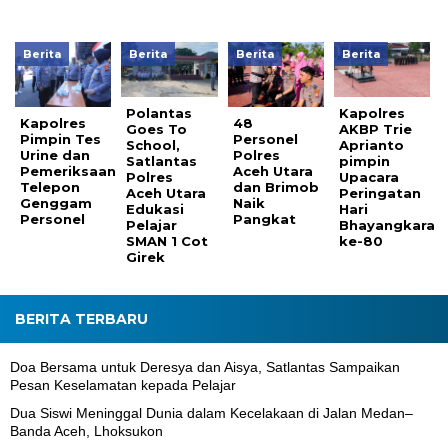
Berita
Berita
Berita
Berita
Polantas
Kapolres
Kapolres
48
Goes To
AKBP Trie
Pimpin Tes
Personel
School,
Aprianto
Urine dan
Polres
Satlantas
pimpin
Pemeriksaan
Aceh Utara
Polres
Upacara
Telepon
dan Brimob
Aceh Utara
Peringatan
Genggam
Naik
Edukasi
Hari
Personel
Pangkat
Pelajar
Bhayangkara
SMAN 1 Cot
ke-80
Girek
BERITA TERBARU
Doa Bersama untuk Deresya dan Aisya, Satlantas Sampaikan
Pesan Keselamatan kepada Pelajar
Dua Siswi Meninggal Dunia dalam Kecelakaan di Jalan Medan–
Banda Aceh, Lhoksukon