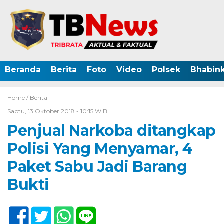
Beranda
Berita
Foto
Video
Polsek
Bhabin
Home /
Berita
Sabtu, 13 Oktober 2018 - 10:15 WIB
Penjual Narkoba ditangkap
Polisi Yang Menyamar, 4
Paket Sabu Jadi Barang
Bukti