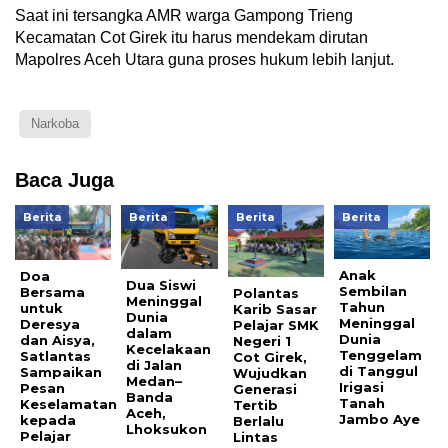
Saat ini tersangka AMR warga Gampong Trieng
Kecamatan Cot Girek itu harus mendekam dirutan
Mapolres Aceh Utara guna proses hukum lebih lanjut.
Narkoba
Baca Juga
Berita
Berita
Berita
Berita
Anak
Doa
Dua Siswi
Sembilan
Bersama
Polantas
Meninggal
Tahun
untuk
Karib Sasar
Dunia
Meninggal
Deresya
Pelajar SMK
dalam
Dunia
dan Aisya,
Negeri 1
Kecelakaan
Tenggelam
Satlantas
Cot Girek,
di Jalan
di Tanggul
Sampaikan
Wujudkan
Medan–
Irigasi
Pesan
Generasi
Banda
Tanah
Keselamatan
Tertib
Aceh,
Jambo Aye
kepada
Berlalu
Lhoksukon
Pelajar
Lintas