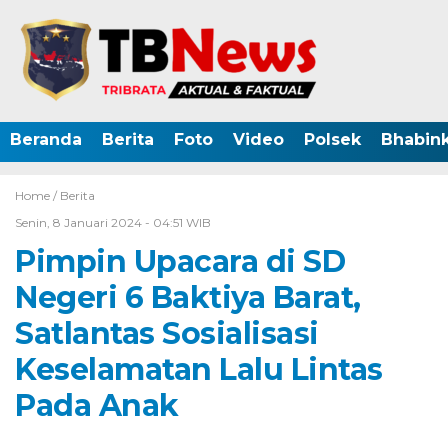
Beranda
Berita
Foto
Video
Polsek
Bhabin
Home /
Berita
Senin, 8 Januari 2024 - 04:51 WIB
Pimpin Upacara di SD
Negeri 6 Baktiya Barat,
Satlantas Sosialisasi
Keselamatan Lalu Lintas
Pada Anak