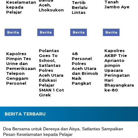
Banda
Tanah
Keselamatan
Tertib
Aceh,
Jambo Aye
kepada
Berlalu
Lhoksukon
Pelajar
Lintas
Berita
Berita
Berita
Berita
Polantas
Kapolres
Kapolres
48
Goes To
AKBP Trie
Pimpin Tes
Personel
School,
Aprianto
Urine dan
Polres
Satlantas
pimpin
Pemeriksaan
Aceh Utara
Polres
Upacara
Telepon
dan Brimob
Aceh Utara
Peringatan
Genggam
Naik
Edukasi
Hari
Personel
Pangkat
Pelajar
Bhayangkara
SMAN 1 Cot
ke-80
Girek
BERITA TERBARU
Doa Bersama untuk Deresya dan Aisya, Satlantas Sampaikan
Pesan Keselamatan kepada Pelajar