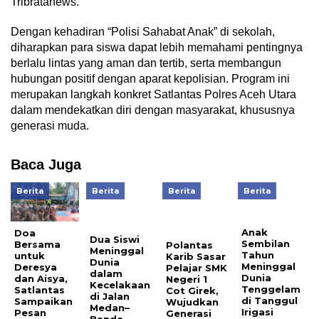
Tribratanews.
Dengan kehadiran “Polisi Sahabat Anak” di sekolah,
diharapkan para siswa dapat lebih memahami pentingnya
berlalu lintas yang aman dan tertib, serta membangun
hubungan positif dengan aparat kepolisian. Program ini
merupakan langkah konkret Satlantas Polres Aceh Utara
dalam mendekatkan diri dengan masyarakat, khususnya
generasi muda.
Baca Juga
Berita
Berita
Berita
Berita
Anak
Doa
Dua Siswi
Sembilan
Bersama
Polantas
Meninggal
Tahun
untuk
Karib Sasar
Dunia
Meninggal
Deresya
Pelajar SMK
dalam
Dunia
dan Aisya,
Negeri 1
Kecelakaan
Tenggelam
Satlantas
Cot Girek,
di Jalan
di Tanggul
Sampaikan
Wujudkan
Medan–
Irigasi
Pesan
Generasi