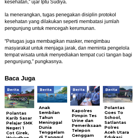
kesehatan,” ujar Iptu Sudiya.
Ia menerangkan, tugas penegakan disiplin protokol
kesehatan yang dilakukan seperti membatasi jumlah
pengunjung untuk mencegah kerumunan.
“Petugas juga membagikan masker, mengimbau
masyarakat untuk menjaga jarak, dan meminta pengelola
tempat wisata untuk menyediakan tempat cuci tangan bagi
pengunjung,” pungkasnya.
Baca Juga
Berita
Berita
Berita
Berita
Anak
Polantas
Kapolres
Sembilan
Goes To
Polantas
Pimpin Tes
Tahun
School,
Karib Sasar
Urine dan
Meninggal
Satlantas
Pelajar SMK
Pemeriksaan
Dunia
Polres
Negeri 1
Telepon
Tenggelam
Aceh Utara
Cot Girek,
Genggam
di Tanggul
Edukasi
Wujudkan