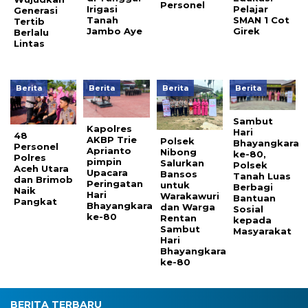
Personel
Irigasi
Pelajar
Generasi
Tanah
SMAN 1 Cot
Tertib
Jambo Aye
Girek
Berlalu
Lintas
Berita
Berita
Berita
Berita
Sambut
Kapolres
Hari
48
AKBP Trie
Polsek
Bhayangkara
Personel
Aprianto
Nibong
ke-80,
Polres
pimpin
Salurkan
Polsek
Aceh Utara
Upacara
Bansos
Tanah Luas
dan Brimob
Peringatan
untuk
Berbagi
Naik
Hari
Warakawuri
Bantuan
Pangkat
Bhayangkara
dan Warga
Sosial
ke-80
Rentan
kepada
Sambut
Masyarakat
Hari
Bhayangkara
ke-80
BERITA TERBARU