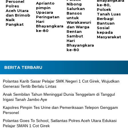
Bhayangkara
Personel
Aprianto
Nibong
ke-80,
Polres
pimpin
Salurkan
Polsek
Aceh Utara
Upacara
Bansos
Tanah Luas
dan Brimob
Peringatan
untuk
Berbagi
Naik
Hari
Warakawuri
Bantuan
Pangkat
Bhayangkara
dan Warga
Sosial
ke-80
Rentan
kepada
Sambut
Masyarakat
Hari
Bhayangkara
ke-80
BERITA TERBARU
Polantas Karib Sasar Pelajar SMK Negeri 1 Cot Girek, Wujudkan
Generasi Tertib Berlalu Lintas
Anak Sembilan Tahun Meninggal Dunia Tenggelam di Tanggul
Irigasi Tanah Jambo Aye
Kapolres Pimpin Tes Urine dan Pemeriksaan Telepon Genggam
Personel
Polantas Goes To School, Satlantas Polres Aceh Utara Edukasi
Pelajar SMAN 1 Cot Girek