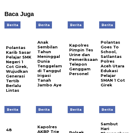
Baca Juga
Berita
Berita
Berita
Berita
Anak
Polantas
Kapolres
Sembilan
Goes To
Polantas
Pimpin Tes
Tahun
School,
Karib Sasar
Urine dan
Meninggal
Satlantas
Pelajar SMK
Pemeriksaan
Dunia
Polres
Negeri 1
Telepon
Tenggelam
Aceh Utara
Cot Girek,
Genggam
di Tanggul
Edukasi
Wujudkan
Personel
Irigasi
Pelajar
Generasi
Tanah
SMAN 1 Cot
Tertib
Jambo Aye
Girek
Berlalu
Lintas
Berita
Berita
Berita
Berita
Sambut
Kapolres
Hari
48
AKBP Trie
Polsek