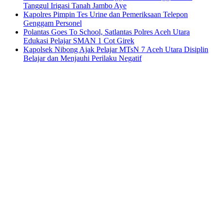
Tanggul Irigasi Tanah Jambo Aye
Kapolres Pimpin Tes Urine dan Pemeriksaan Telepon
Genggam Personel
Polantas Goes To School, Satlantas Polres Aceh Utara
Edukasi Pelajar SMAN 1 Cot Girek
Kapolsek Nibong Ajak Pelajar MTsN 7 Aceh Utara Disiplin
Belajar dan Menjauhi Perilaku Negatif