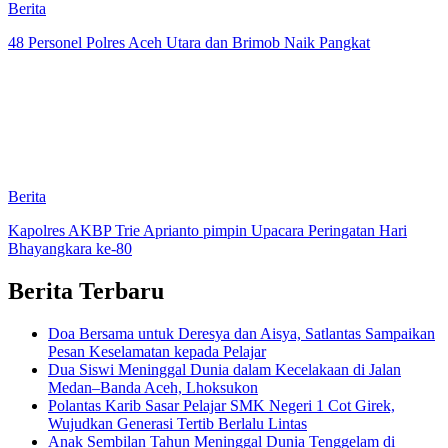
Berita
48 Personel Polres Aceh Utara dan Brimob Naik Pangkat
Berita
Kapolres AKBP Trie Aprianto pimpin Upacara Peringatan Hari
Bhayangkara ke-80
Berita Terbaru
Doa Bersama untuk Deresya dan Aisya, Satlantas Sampaikan
Pesan Keselamatan kepada Pelajar
Dua Siswi Meninggal Dunia dalam Kecelakaan di Jalan
Medan–Banda Aceh, Lhoksukon
Polantas Karib Sasar Pelajar SMK Negeri 1 Cot Girek,
Wujudkan Generasi Tertib Berlalu Lintas
Anak Sembilan Tahun Meninggal Dunia Tenggelam di