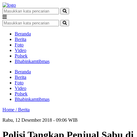
Beranda
Berita
Foto
Video
Polsek
Bhabinkamtibmas
Beranda
Berita
Foto
Video
Polsek
Bhabinkamtibmas
Home /
Berita
Rabu, 12 Desember 2018 - 09:06 WIB
Polisi Tangkap Penjual Sabu di