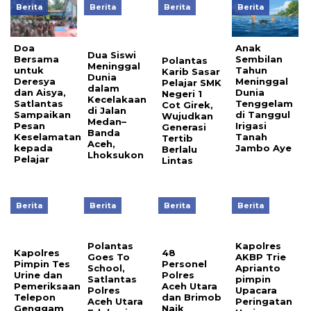
Berita
Berita
Berita
Berita
Anak
Doa
Dua Siswi
Sembilan
Bersama
Polantas
Meninggal
Tahun
untuk
Karib Sasar
Dunia
Meninggal
Deresya
Pelajar SMK
dalam
Dunia
dan Aisya,
Negeri 1
Kecelakaan
Tenggelam
Satlantas
Cot Girek,
di Jalan
di Tanggul
Sampaikan
Wujudkan
Medan–
Irigasi
Pesan
Generasi
Banda
Tanah
Keselamatan
Tertib
Aceh,
Jambo Aye
kepada
Berlalu
Lhoksukon
Pelajar
Lintas
Berita
Berita
Berita
Berita
Polantas
Kapolres
Kapolres
48
Goes To
AKBP Trie
Pimpin Tes
Personel
School,
Aprianto
Urine dan
Polres
Satlantas
pimpin
Pemeriksaan
Aceh Utara
Polres
Upacara
Telepon
dan Brimob
Aceh Utara
Peringatan
Genggam
Naik