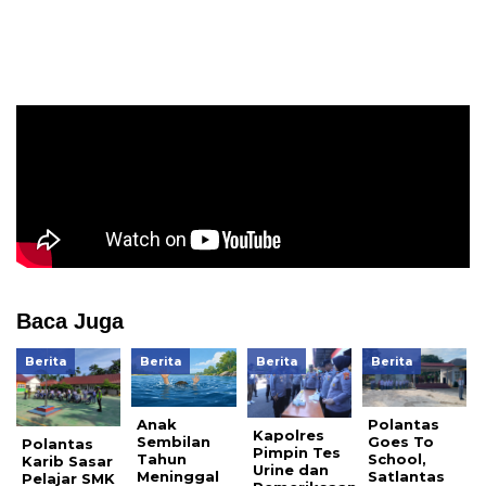
Baca Juga
Berita
Berita
Berita
Berita
Anak
Polantas
Kapolres
Sembilan
Goes To
Polantas
Pimpin Tes
Tahun
School,
Karib Sasar
Urine dan
Meninggal
Satlantas
Pelajar SMK