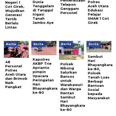
Pemeriksaan
Dunia
Polres
Negeri 1
Telepon
Tenggelam
Aceh Utara
Cot Girek,
Genggam
di Tanggul
Edukasi
Wujudkan
Personel
Irigasi
Pelajar
Generasi
Tanah
SMAN 1 Cot
Tertib
Jambo Aye
Girek
Berlalu
Lintas
Berita
Berita
Berita
Berita
Sambut
Kapolres
Hari
48
AKBP Trie
Polsek
Bhayangkara
Personel
Aprianto
Nibong
ke-80,
Polres
pimpin
Salurkan
Polsek
Aceh Utara
Upacara
Bansos
Tanah Luas
dan Brimob
Peringatan
untuk
Berbagi
Naik
Hari
Warakawuri
Bantuan
Pangkat
Bhayangkara
dan Warga
Sosial
ke-80
Rentan
kepada
Sambut
Masyarakat
Hari
Bhayangkara
ke-80