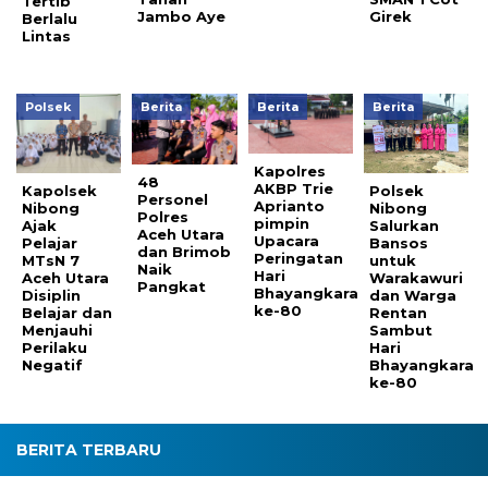
Tertib
Jambo Aye
Girek
Berlalu
Lintas
Polsek
Berita
Berita
Berita
Kapolres
48
AKBP Trie
Kapolsek
Polsek
Personel
Aprianto
Nibong
Nibong
Polres
pimpin
Ajak
Salurkan
Aceh Utara
Upacara
Pelajar
Bansos
dan Brimob
Peringatan
MTsN 7
untuk
Naik
Hari
Aceh Utara
Warakawuri
Pangkat
Bhayangkara
Disiplin
dan Warga
ke-80
Belajar dan
Rentan
Menjauhi
Sambut
Perilaku
Hari
Negatif
Bhayangkara
ke-80
BERITA TERBARU