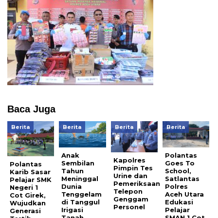
Baca Juga
Berita
Berita
Berita
Berita
Anak
Polantas
Kapolres
Sembilan
Goes To
Polantas
Pimpin Tes
Tahun
School,
Karib Sasar
Urine dan
Meninggal
Satlantas
Pelajar SMK
Pemeriksaan
Dunia
Polres
Negeri 1
Telepon
Tenggelam
Aceh Utara
Cot Girek,
Genggam
di Tanggul
Edukasi
Wujudkan
Personel
Irigasi
Pelajar
Generasi
Tanah
SMAN 1 Cot