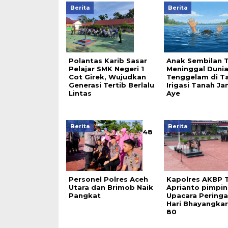
Berita
Berita
Polantas Karib Sasar
Anak Sembilan 
Pelajar SMK Negeri 1
Meninggal Duni
Cot Girek, Wujudkan
Tenggelam di T
Generasi Tertib Berlalu
Irigasi Tanah J
Lintas
Aye
Berita
Berita
48
Personel Polres Aceh
Kapolres AKBP T
Utara dan Brimob Naik
Aprianto pimpin
Pangkat
Upacara Pering
Hari Bhayangkar
80