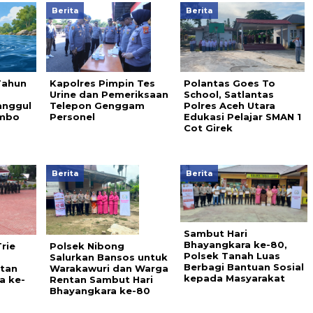
Berita
Berita
Tahun
Kapolres Pimpin Tes
Polantas Goes To
a
Urine dan Pemeriksaan
School, Satlantas
anggul
Telepon Genggam
Polres Aceh Utara
ambo
Personel
Edukasi Pelajar SMAN 1
Cot Girek
Berita
Berita
Sambut Hari
Bhayangkara ke-80,
rie
Polsek Nibong
Polsek Tanah Luas
Salurkan Bansos untuk
Berbagi Bantuan Sosial
atan
Warakawuri dan Warga
kepada Masyarakat
a ke-
Rentan Sambut Hari
Bhayangkara ke-80