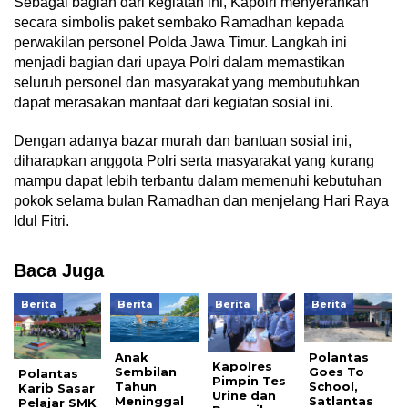
Sebagai bagian dari kegiatan ini, Kapolri menyerahkan
secara simbolis paket sembako Ramadhan kepada
perwakilan personel Polda Jawa Timur. Langkah ini
menjadi bagian dari upaya Polri dalam memastikan
seluruh personel dan masyarakat yang membutuhkan
dapat merasakan manfaat dari kegiatan sosial ini.
Dengan adanya bazar murah dan bantuan sosial ini,
diharapkan anggota Polri serta masyarakat yang kurang
mampu dapat lebih terbantu dalam memenuhi kebutuhan
pokok selama bulan Ramadhan dan menjelang Hari Raya
Idul Fitri.
Baca Juga
Berita
Berita
Berita
Berita
Anak
Polantas
Kapolres
Sembilan
Goes To
Polantas
Pimpin Tes
Tahun
School,
Karib Sasar
Urine dan
Meninggal
Satlantas
Pelajar SMK