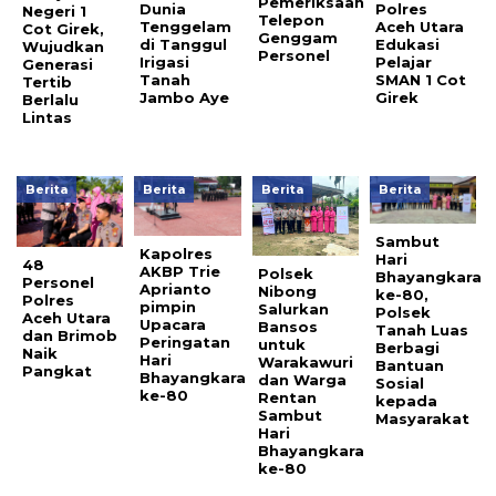
Pemeriksaan
Dunia
Polres
Negeri 1
Telepon
Tenggelam
Aceh Utara
Cot Girek,
Genggam
di Tanggul
Edukasi
Wujudkan
Personel
Irigasi
Pelajar
Generasi
Tanah
SMAN 1 Cot
Tertib
Jambo Aye
Girek
Berlalu
Lintas
Berita
Berita
Berita
Berita
Sambut
Kapolres
Hari
48
AKBP Trie
Polsek
Bhayangkara
Personel
Aprianto
Nibong
ke-80,
Polres
pimpin
Salurkan
Polsek
Aceh Utara
Upacara
Bansos
Tanah Luas
dan Brimob
Peringatan
untuk
Berbagi
Naik
Hari
Warakawuri
Bantuan
Pangkat
Bhayangkara
dan Warga
Sosial
ke-80
Rentan
kepada
Sambut
Masyarakat
Hari
Bhayangkara
ke-80