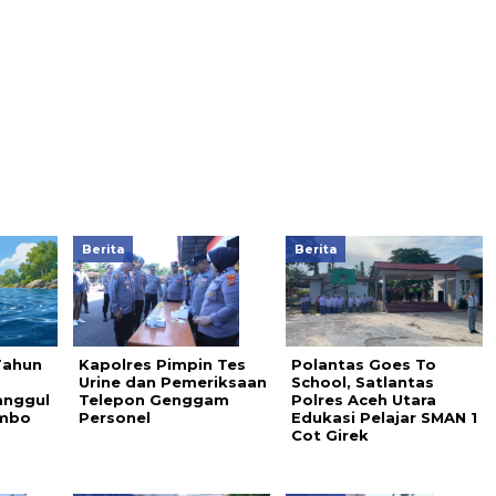
Berita
Berita
Tahun
Kapolres Pimpin Tes
Polantas Goes To
a
Urine dan Pemeriksaan
School, Satlantas
anggul
Telepon Genggam
Polres Aceh Utara
ambo
Personel
Edukasi Pelajar SMAN 1
Cot Girek