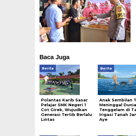
Baca Juga
Berita
Berita
Polantas Karib Sasar
Anak Sembilan 
Pelajar SMK Negeri 1
Meninggal Duni
Cot Girek, Wujudkan
Tenggelam di T
Generasi Tertib Berlalu
Irigasi Tanah J
Lintas
Aye