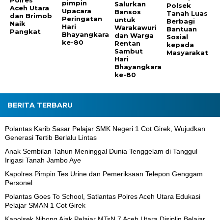
Polres
pimpin
Salurkan
Polsek
Aceh Utara
Upacara
Bansos
Tanah Luas
dan Brimob
Peringatan
untuk
Berbagi
Naik
Hari
Warakawuri
Bantuan
Pangkat
Bhayangkara
dan Warga
Sosial
ke-80
Rentan
kepada
Sambut
Masyarakat
Hari
Bhayangkara
ke-80
BERITA TERBARU
Polantas Karib Sasar Pelajar SMK Negeri 1 Cot Girek, Wujudkan
Generasi Tertib Berlalu Lintas
Anak Sembilan Tahun Meninggal Dunia Tenggelam di Tanggul
Irigasi Tanah Jambo Aye
Kapolres Pimpin Tes Urine dan Pemeriksaan Telepon Genggam
Personel
Polantas Goes To School, Satlantas Polres Aceh Utara Edukasi
Pelajar SMAN 1 Cot Girek
Kapolsek Nibong Ajak Pelajar MTsN 7 Aceh Utara Disiplin Belajar