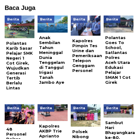
Baca Juga
Berita
Berita
Berita
Berita
Anak
Polantas
Kapolres
Sembilan
Goes To
Polantas
Pimpin Tes
Tahun
School,
Karib Sasar
Urine dan
Meninggal
Satlantas
Pelajar SMK
Pemeriksaan
Dunia
Polres
Negeri 1
Telepon
Tenggelam
Aceh Utara
Cot Girek,
Genggam
di Tanggul
Edukasi
Wujudkan
Personel
Irigasi
Pelajar
Generasi
Tanah
SMAN 1 Cot
Tertib
Jambo Aye
Girek
Berlalu
Lintas
Berita
Berita
Berita
Berita
Sambut
Kapolres
Hari
48
AKBP Trie
Polsek
Bhayangkara
Personel
Aprianto
Nibong
ke-80,