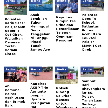
Berita
Berita
Berita
Berita
Anak
Polantas
Kapolres
Sembilan
Goes To
Polantas
Pimpin Tes
Tahun
School,
Karib Sasar
Urine dan
Meninggal
Satlantas
Pelajar SMK
Pemeriksaan
Dunia
Polres
Negeri 1
Telepon
Tenggelam
Aceh Utara
Cot Girek,
Genggam
di Tanggul
Edukasi
Wujudkan
Personel
Irigasi
Pelajar
Generasi
Tanah
SMAN 1 Cot
Tertib
Jambo Aye
Girek
Berlalu
Lintas
Berita
Berita
Berita
Berita
Sambut
Kapolres
Hari
48
AKBP Trie
Polsek
Bhayangkara
Personel
Aprianto
Nibong
ke-80,
Polres
pimpin
Salurkan
Polsek
Aceh Utara
Upacara
Bansos
Tanah Luas
dan Brimob
Peringatan
untuk
Berbagi
Naik
Hari
Warakawuri
Bantuan