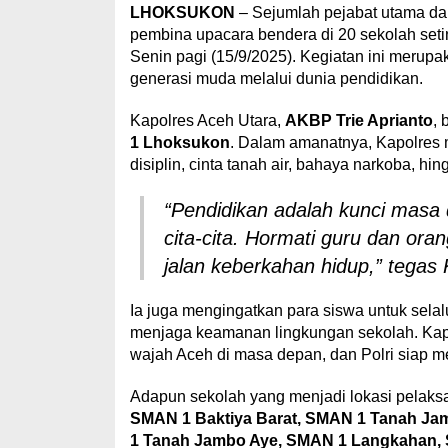
LHOKSUKON
– Sejumlah pejabat utama dan
pembina upacara bendera di 20 sekolah se
Senin pagi (15/9/2025). Kegiatan ini merupa
generasi muda melalui dunia pendidikan.
Kapolres Aceh Utara,
AKBP Trie Aprianto
,
1 Lhoksukon
. Dalam amanatnya, Kapolres 
disiplin, cinta tanah air, bahaya narkoba, h
“Pendidikan adalah kunci masa
cita-cita. Hormati guru dan ora
jalan keberkahan hidup,” tegas 
Ia juga mengingatkan para siswa untuk selalu d
menjaga keamanan lingkungan sekolah. Ka
wajah Aceh di masa depan, dan Polri siap me
Adapun sekolah yang menjadi lokasi pelaksa
SMAN 1 Baktiya Barat, SMAN 1 Tanah J
1 Tanah Jambo Aye, SMAN 1 Langkahan, 