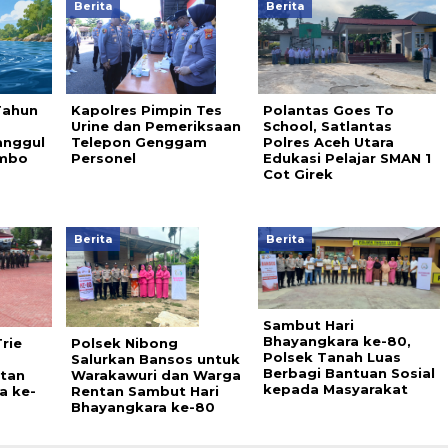
Berita
Berita
Tahun
Kapolres Pimpin Tes
Polantas Goes To
a
Urine dan Pemeriksaan
School, Satlantas
anggul
Telepon Genggam
Polres Aceh Utara
ambo
Personel
Edukasi Pelajar SMAN 1
Cot Girek
Berita
Berita
Sambut Hari
Bhayangkara ke-80,
rie
Polsek Nibong
Polsek Tanah Luas
Salurkan Bansos untuk
Berbagi Bantuan Sosial
atan
Warakawuri dan Warga
kepada Masyarakat
a ke-
Rentan Sambut Hari
Bhayangkara ke-80