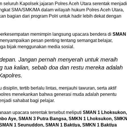
 seluruh Kapolsek jajaran Polres Aceh Utara serentak menjadi
tingkat SMA/SMK/MA dalam wilayah hukum Polres Aceh Utara,
kan bagian dari program Polri untuk hadir lebih dekat dengan
 berkesempatan memimpin langsung upacara bendera di
SMAN
menyampaikan pesan penting tentang semangat belajar,
ingga bijak menggunakan media sosial.
 depan. Jangan pernah menyerah untuk meraih
ng tua kalian, sebab doa dan restu mereka adalah
Kapolres.
isiplin, tertib berlalu lintas, menjauhi tawuran, serta aktif
polres menekankan bahwa generasi muda adalah penentu
njadi sahabat bagi pelajar.
naan upacara serentak tersebut meliputi
SMAN 1 Lhoksukon,
ambo Aye, SMAN 3 Putra Bangsa, SMKN 1 Lhoksukon, SMK
SMAN 1 Seunuddon, SMAN 1 Baktiya, SMKN 1 Baktiya