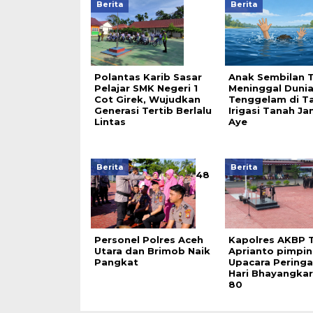
Berita
Berita
Polantas Karib Sasar
Anak Sembilan 
Pelajar SMK Negeri 1
Meninggal Duni
Cot Girek, Wujudkan
Tenggelam di T
Generasi Tertib Berlalu
Irigasi Tanah J
Lintas
Aye
Berita
Berita
48
Personel Polres Aceh
Kapolres AKBP T
Utara dan Brimob Naik
Aprianto pimpin
Pangkat
Upacara Pering
Hari Bhayangkar
80