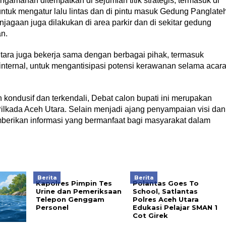
amanan ditempatkan di sejumlah titik strategis, termasuk di
ntuk mengatur lalu lintas dan di pintu masuk Gedung Panglate
njagaan juga dilakukan di area parkir dan di sekitar gedung
n.
ra juga bekerja sama dengan berbagai pihak, termasuk
nternal, untuk mengantisipasi potensi kerawanan selama acar
 kondusif dan terkendali, Debat calon bupati ini merupakan
Pilkada Aceh Utara. Selain menjadi ajang penyampaian visi dan
emberikan informasi yang bermanfaat bagi masyarakat dalam
Berita
Berita
Kapolres Pimpin Tes
Polantas Goes To
Urine dan Pemeriksaan
School, Satlantas
Telepon Genggam
Polres Aceh Utara
Personel
Edukasi Pelajar SMAN 1
Cot Girek