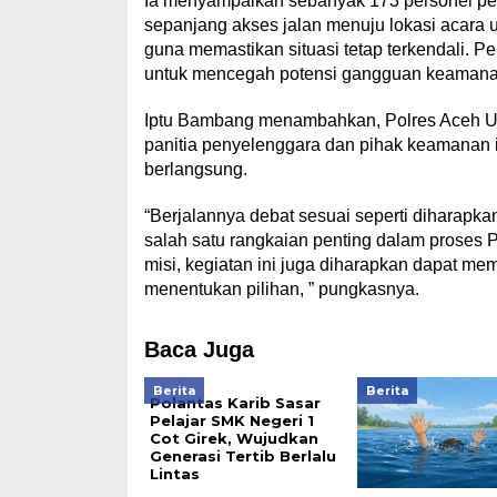
Ia menyampaikan sebanyak 173 personel peng
sepanjang akses jalan menuju lokasi acara u
guna memastikan situasi tetap terkendali. Pe
untuk mencegah potensi gangguan keamana
Iptu Bambang menambahkan, Polres Aceh Uta
panitia penyelenggara dan pihak keamanan i
berlangsung.
“Berjalannya debat sesuai seperti diharapkan
salah satu rangkaian penting dalam proses 
misi, kegiatan ini juga diharapkan dapat m
menentukan pilihan, ” pungkasnya.
Baca Juga
Berita
Berita
Polantas Karib Sasar
Pelajar SMK Negeri 1
Cot Girek, Wujudkan
Generasi Tertib Berlalu
Lintas