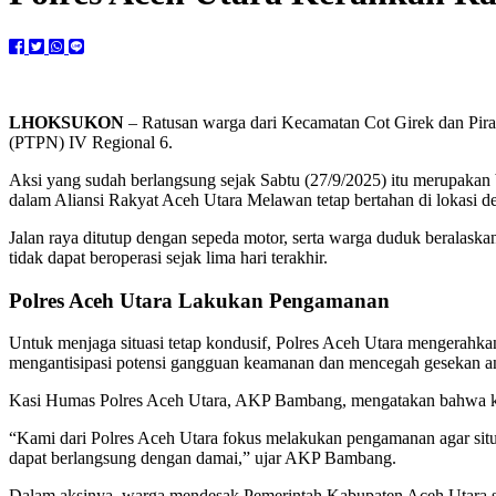
LHOKSUKON
– Ratusan warga dari Kecamatan Cot Girek dan Pira
(PTPN) IV Regional 6.
Aksi yang sudah berlangsung sejak Sabtu (27/9/2025) itu merupakan
dalam Aliansi Rakyat Aceh Utara Melawan tetap bertahan di lokasi d
Jalan raya ditutup dengan sepeda motor, serta warga duduk beralaska
tidak dapat beroperasi sejak lima hari terakhir.
Polres Aceh Utara Lakukan Pengamanan
Untuk menjaga situasi tetap kondusif, Polres Aceh Utara mengerahkan
mengantisipasi potensi gangguan keamanan dan mencegah gesekan ant
Kasi Humas Polres Aceh Utara, AKP Bambang, mengatakan bahwa keha
“Kami dari Polres Aceh Utara fokus melakukan pengamanan agar situa
dapat berlangsung dengan damai,” ujar AKP Bambang.
Dalam aksinya, warga mendesak Pemerintah Kabupaten Aceh Utara seger