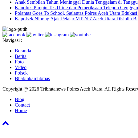
Anak Sembilan Tahun Meninggal Dunia Tenggelam di Tanggul
Kapolres Pimpin Tes Urine dan Pemeriksaan Telepon Genggam
Polantas Goes To School, Satlantas Polres Aceh Utara Edukas
Kapolsek Nibong Ajak Pelajar MTsN 7 Aceh Utara Disiplin Bel
Navigasi :
Beranda
Berita
Foto
Video
Polsek
Bhabinkamtibmas
Copyright @ 2026 Tribratanews Polres Aceh Utara, All Rights Reser
Blog
Contact
Home