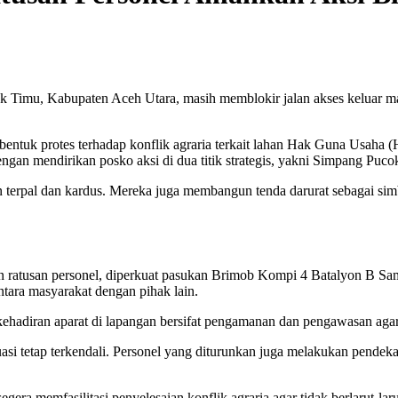
k Timu, Kabupaten Aceh Utara, masih memblokir jalan akses keluar m
 bentuk protes terhadap konflik agraria terkait lahan Hak Guna Usah
engan mendirikan posko aksi di dua titik strategis, yakni Simpang P
n terpal dan kardus. Mereka juga membangun tenda darurat sebagai simb
 ratusan personel, diperkuat pasukan Brimob Kompi 4 Batalyon B Sampo
ara masyarakat dengan pihak lain.
diran aparat di lapangan bersifat pengamanan dan pengawasan agar 
si tetap terkendali. Personel yang diturunkan juga melakukan pendeka
a memfasilitasi penyelesaian konflik agraria agar tidak berlarut-lar