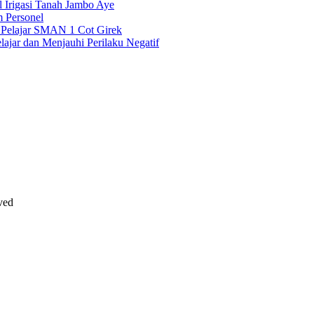
 Irigasi Tanah Jambo Aye
 Personel
i Pelajar SMAN 1 Cot Girek
ajar dan Menjauhi Perilaku Negatif
ved