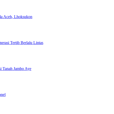
da Aceh, Lhoksukon
rasi Tertib Berlalu Lintas
si Tanah Jambo Aye
onel