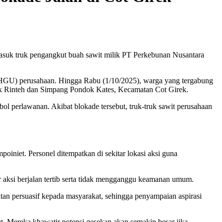
asuk truk pengangkut buah sawit milik PT Perkebunan Nusantara
a (HGU) perusahaan. Hingga Rabu (1/10/2025), warga yang tergabung
ucok Rinteh dan Simpang Pondok Kates, Kecamatan Cot Girek.
ol perlawanan. Akibat blokade tersebut, truk-truk sawit perusahaan
iniet. Personel ditempatkan di sekitar lokasi aksi guna
aksi berjalan tertib serta tidak mengganggu keamanan umum.
tan persuasif kepada masyarakat, sehingga penyampaian aspirasi
ut. Mereka khawatir potensi gesekan akan semakin besar jika