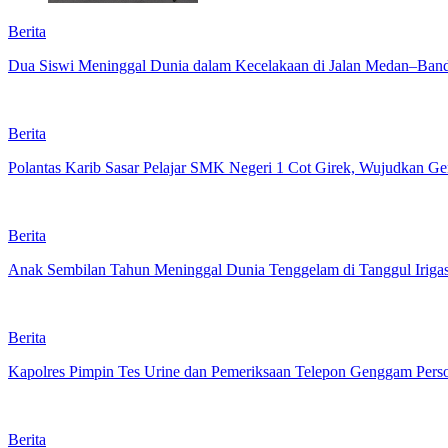
Berita
Dua Siswi Meninggal Dunia dalam Kecelakaan di Jalan Medan–Ban
Berita
Polantas Karib Sasar Pelajar SMK Negeri 1 Cot Girek, Wujudkan Gene
Berita
Anak Sembilan Tahun Meninggal Dunia Tenggelam di Tanggul Iriga
Berita
Kapolres Pimpin Tes Urine dan Pemeriksaan Telepon Genggam Pers
Berita