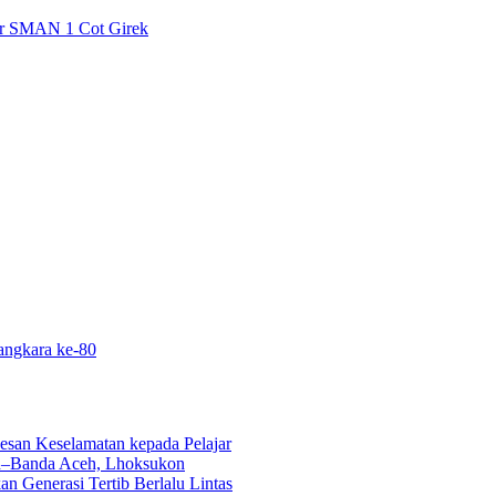
jar SMAN 1 Cot Girek
angkara ke-80
esan Keselamatan kepada Pelajar
an–Banda Aceh, Lhoksukon
n Generasi Tertib Berlalu Lintas