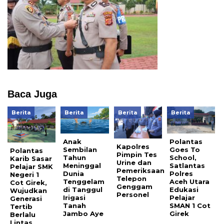
Baca Juga
Berita
Berita
Berita
Berita
Anak
Polantas
Kapolres
Sembilan
Goes To
Polantas
Pimpin Tes
Tahun
School,
Karib Sasar
Urine dan
Meninggal
Satlantas
Pelajar SMK
Pemeriksaan
Dunia
Polres
Negeri 1
Telepon
Tenggelam
Aceh Utara
Cot Girek,
Genggam
di Tanggul
Edukasi
Wujudkan
Personel
Irigasi
Pelajar
Generasi
Tanah
SMAN 1 Cot
Tertib
Jambo Aye
Girek
Berlalu
Lintas