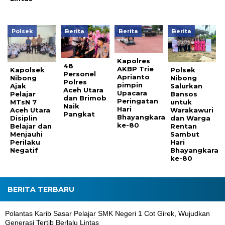
Polsek
Berita
Berita
Berita
Kapolres
48
AKBP Trie
Kapolsek
Polsek
Personel
Aprianto
Nibong
Nibong
Polres
pimpin
Ajak
Salurkan
Aceh Utara
Upacara
Pelajar
Bansos
dan Brimob
Peringatan
MTsN 7
untuk
Naik
Hari
Aceh Utara
Warakawuri
Pangkat
Bhayangkara
Disiplin
dan Warga
ke-80
Belajar dan
Rentan
Menjauhi
Sambut
Perilaku
Hari
Negatif
Bhayangkara
ke-80
BERITA TERBARU
Polantas Karib Sasar Pelajar SMK Negeri 1 Cot Girek, Wujudkan
Generasi Tertib Berlalu Lintas