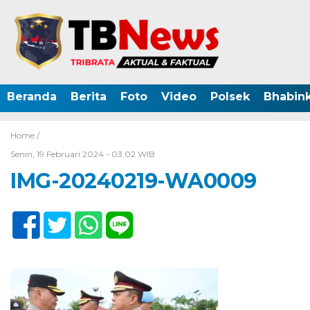
Beranda
Berita
Foto
Video
Polsek
Bhabin
Home /
Senin, 19 Februari 2024 - 03:02 WIB
IMG-20240219-WA0009