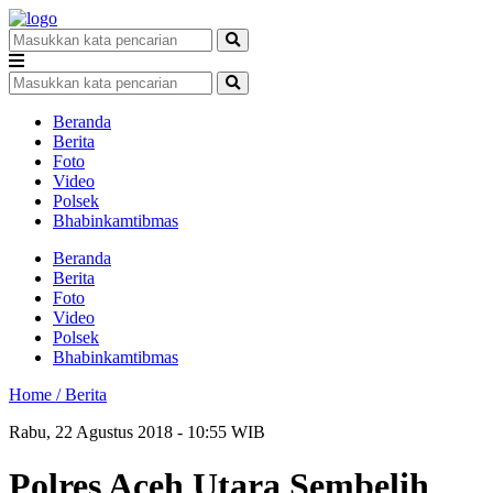
Beranda
Berita
Foto
Video
Polsek
Bhabinkamtibmas
Beranda
Berita
Foto
Video
Polsek
Bhabinkamtibmas
Home /
Berita
Rabu, 22 Agustus 2018 - 10:55 WIB
Polres Aceh Utara Sembelih