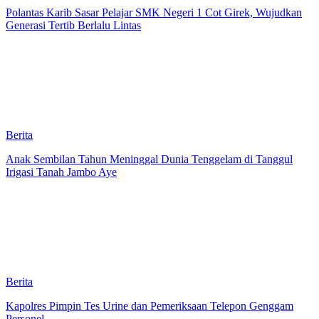
Polantas Karib Sasar Pelajar SMK Negeri 1 Cot Girek, Wujudkan
Generasi Tertib Berlalu Lintas
Berita
Anak Sembilan Tahun Meninggal Dunia Tenggelam di Tanggul
Irigasi Tanah Jambo Aye
Berita
Kapolres Pimpin Tes Urine dan Pemeriksaan Telepon Genggam
Personel