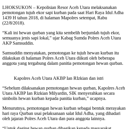
LHOKSUKON – Kepolisian Resor Aceh Utara melaksanakan
pemotongan tujuh ekor sapi kurban pada saat Hari Raya Idul Adha
1439 H tahun 2018, di halaman Mapolres setempat, Rabu
(22/8/2018).
“Kali ini hewan qurban yang kita sembelih berjumlah tujuh ekor,
semuanya jenis sapi lokal,” ujar Kabag Sumda Polres Aceh Utara
AKP Samsuddin.
Samsuddin menyatakan, pemotongan ke tujuh hewan kurban itu
dilakukan di halaman Polres Aceh Utara diikuti oleh beberapa
anggota yang tergabung dalam panitia pemotongan hewan qurban.
Kapolres Aceh Utara AKBP Ian RIzkian dan istri
“Sebelum dilaksanakan pemotongan hewan qurban, Kapolres Aceh
Utara AKBP Ian Rizkian Milyardin, SIK menyerahkan secara
simbolis hewan kurban kepada panitia kurban,” ucapnya.
Menurutnya, pemotongan hewan kurban sebagai bentuk merayakan
hari raya Qurban usai pelaksanaan salat Idul Adha, yang dihadari
oleh jajaran Polres Aceh Utara dan para anggota lainnya.
“Untuk daging hewan qurban dibagikan kepada masyarakat