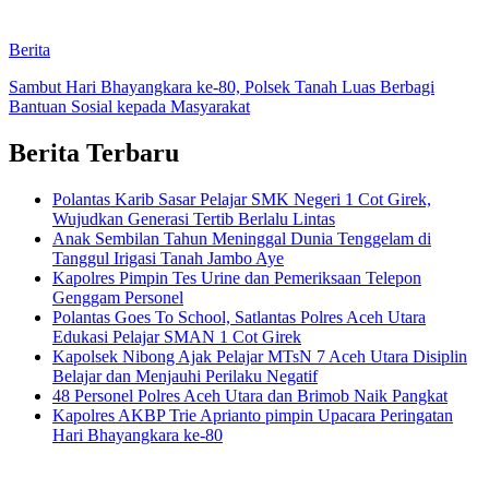
Berita
Sambut Hari Bhayangkara ke-80, Polsek Tanah Luas Berbagi
Bantuan Sosial kepada Masyarakat
Berita Terbaru
Polantas Karib Sasar Pelajar SMK Negeri 1 Cot Girek,
Wujudkan Generasi Tertib Berlalu Lintas
Anak Sembilan Tahun Meninggal Dunia Tenggelam di
Tanggul Irigasi Tanah Jambo Aye
Kapolres Pimpin Tes Urine dan Pemeriksaan Telepon
Genggam Personel
Polantas Goes To School, Satlantas Polres Aceh Utara
Edukasi Pelajar SMAN 1 Cot Girek
Kapolsek Nibong Ajak Pelajar MTsN 7 Aceh Utara Disiplin
Belajar dan Menjauhi Perilaku Negatif
48 Personel Polres Aceh Utara dan Brimob Naik Pangkat
Kapolres AKBP Trie Aprianto pimpin Upacara Peringatan
Hari Bhayangkara ke-80