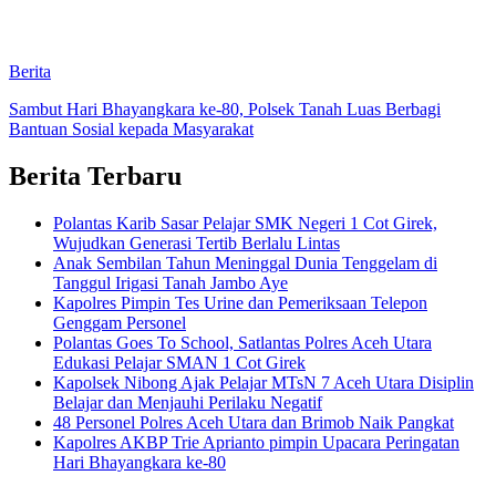
Berita
Sambut Hari Bhayangkara ke-80, Polsek Tanah Luas Berbagi
Bantuan Sosial kepada Masyarakat
Berita Terbaru
Polantas Karib Sasar Pelajar SMK Negeri 1 Cot Girek,
Wujudkan Generasi Tertib Berlalu Lintas
Anak Sembilan Tahun Meninggal Dunia Tenggelam di
Tanggul Irigasi Tanah Jambo Aye
Kapolres Pimpin Tes Urine dan Pemeriksaan Telepon
Genggam Personel
Polantas Goes To School, Satlantas Polres Aceh Utara
Edukasi Pelajar SMAN 1 Cot Girek
Kapolsek Nibong Ajak Pelajar MTsN 7 Aceh Utara Disiplin
Belajar dan Menjauhi Perilaku Negatif
48 Personel Polres Aceh Utara dan Brimob Naik Pangkat
Kapolres AKBP Trie Aprianto pimpin Upacara Peringatan
Hari Bhayangkara ke-80