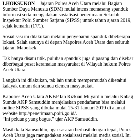
LHOKSUKON
– Jajaran Polres Aceh Utara melalui Bagian
Sumber Daya Manusia (SDM) mulai intens memasang spanduk
informasi serta mengadakan sosialisasi penerimaan Sekolah
Inspektur Polri Sumber Sarjana (SIPSS) untuk tahun ajaran 2019,
sejak kemarin (17/1).
Sosialisasi ini dilakukan melalui penyebaran spanduk dibeberapa
lokasi. Salah satunya di depan Mapolres Aceh Utara dan seluruh
jajaran Mapolsek.
Tak hanya disatu titik, puluhan spanduk juga dipasang dan disebar
diberbagai pusat keramaian masyarakat di Wilayah hukum Polres
Aceh Utara.
Langkah ini dilakukan, tak lain untuk mempermudah diketahui
kalayak umum dan semua elemen masyarakat.
Kapolres Aceh Utara AKBP Ian Rizkian Milyardin melalui Kabag
Sumda AKP Samsuddin menjelaskan pendaftaran bisa melalui
online SIPSS yang dibuka mulai 15-31 Januari 2019 di alamat
website http://penerimaan.polri.go.id/.
“Ini peluang yang bagus,” ujar AKP Samsuddin.
Masih kata Samsuddin, agar sasaran berhasil dengan tepat, Polres
Aceh Utara juga mengadakan sosialisasi melalui media sosial. Ini