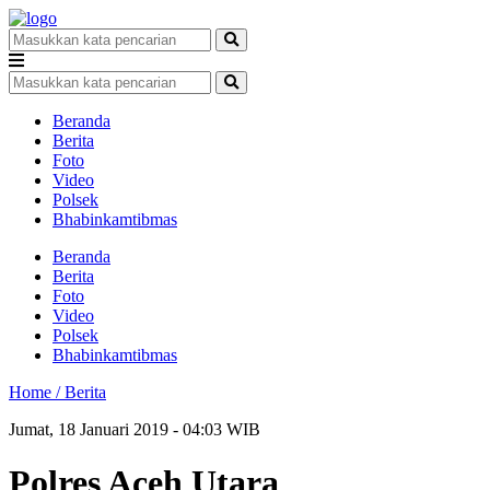
Beranda
Berita
Foto
Video
Polsek
Bhabinkamtibmas
Beranda
Berita
Foto
Video
Polsek
Bhabinkamtibmas
Home /
Berita
Jumat, 18 Januari 2019 - 04:03 WIB
Polres Aceh Utara