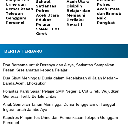
School,
Aceh Utara
Urine dan
Polres
Satlantas
Disiplin
Pemeriksaan
Aceh Utara
Polres
Belajar dan
Telepon
dan Brimob
Aceh Utara
Menjauhi
Genggam
Naik
Edukasi
Perilaku
Personel
Pangkat
Pelajar
Negatif
SMAN 1 Cot
Girek
BERITA TERBARU
Doa Bersama untuk Deresya dan Aisya, Satlantas Sampaikan
Pesan Keselamatan kepada Pelajar
Dua Siswi Meninggal Dunia dalam Kecelakaan di Jalan Medan–
Banda Aceh, Lhoksukon
Polantas Karib Sasar Pelajar SMK Negeri 1 Cot Girek, Wujudkan
Generasi Tertib Berlalu Lintas
Anak Sembilan Tahun Meninggal Dunia Tenggelam di Tanggul
Irigasi Tanah Jambo Aye
Kapolres Pimpin Tes Urine dan Pemeriksaan Telepon Genggam
Personel