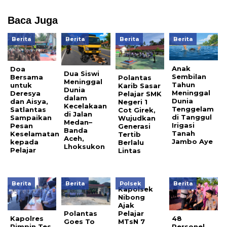
Baca Juga
Berita
Berita
Berita
Berita
Anak
Doa
Dua Siswi
Sembilan
Bersama
Polantas
Meninggal
Tahun
untuk
Karib Sasar
Dunia
Meninggal
Deresya
Pelajar SMK
dalam
Dunia
dan Aisya,
Negeri 1
Kecelakaan
Tenggelam
Satlantas
Cot Girek,
di Jalan
di Tanggul
Sampaikan
Wujudkan
Medan–
Irigasi
Pesan
Generasi
Banda
Tanah
Keselamatan
Tertib
Aceh,
Jambo Aye
kepada
Berlalu
Lhoksukon
Pelajar
Lintas
Berita
Berita
Polsek
Berita
Kapolsek
Nibong
Ajak
Polantas
Pelajar
Kapolres
48
Goes To
MTsN 7
Pimpin Tes
Personel