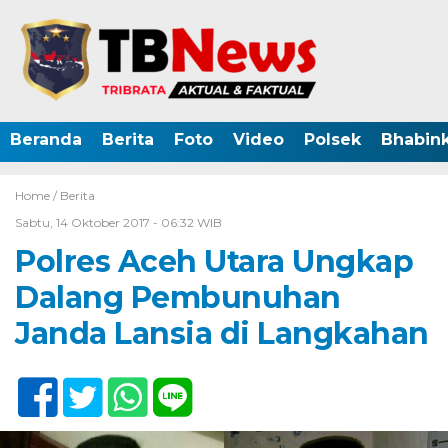
Beranda
Berita
Foto
Video
Polsek
Bhabin
Home /
Berita
Sabtu, 14 Oktober 2017 - 06:32 WIB
Polres Aceh Utara Ungkap
Dalang Pembunuhan
Janda Lansia di Langkahan