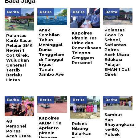
Baca Juga
Berita
Berita
Berita
Berita
Anak
Polantas
Kapolres
Sembilan
Goes To
Polantas
Pimpin Tes
Tahun
School,
Karib Sasar
Urine dan
Meninggal
Satlantas
Pelajar SMK
Pemeriksaan
Dunia
Polres
Negeri 1
Telepon
Tenggelam
Aceh Utara
Cot Girek,
Genggam
di Tanggul
Edukasi
Wujudkan
Personel
Irigasi
Pelajar
Generasi
Tanah
SMAN 1 Cot
Tertib
Jambo Aye
Girek
Berlalu
Lintas
Berita
Berita
Berita
Berita
Sambut
Kapolres
Hari
48
AKBP Trie
Polsek
Bhayangkara
Personel
Aprianto
Nibong
ke-80,
Polres
pimpin
Salurkan
Polsek
Aceh Utara
Upacara