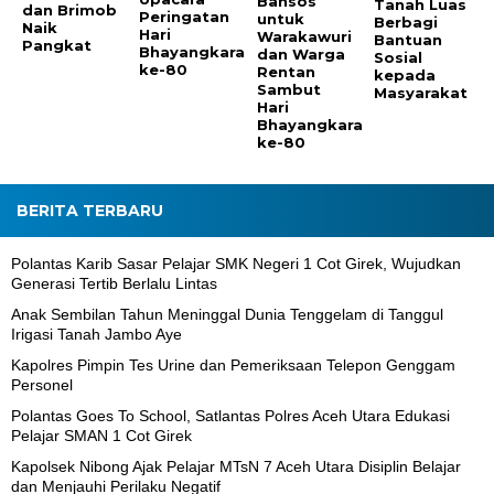
Bansos
Tanah Luas
dan Brimob
Peringatan
untuk
Berbagi
Naik
Hari
Warakawuri
Bantuan
Pangkat
Bhayangkara
dan Warga
Sosial
ke-80
Rentan
kepada
Sambut
Masyarakat
Hari
Bhayangkara
ke-80
BERITA TERBARU
Polantas Karib Sasar Pelajar SMK Negeri 1 Cot Girek, Wujudkan
Generasi Tertib Berlalu Lintas
Anak Sembilan Tahun Meninggal Dunia Tenggelam di Tanggul
Irigasi Tanah Jambo Aye
Kapolres Pimpin Tes Urine dan Pemeriksaan Telepon Genggam
Personel
Polantas Goes To School, Satlantas Polres Aceh Utara Edukasi
Pelajar SMAN 1 Cot Girek
Kapolsek Nibong Ajak Pelajar MTsN 7 Aceh Utara Disiplin Belajar
dan Menjauhi Perilaku Negatif