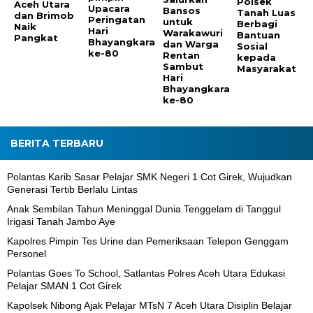
Polsek
Aceh Utara
Upacara
Bansos
Tanah Luas
dan Brimob
Peringatan
untuk
Berbagi
Naik
Hari
Warakawuri
Bantuan
Pangkat
Bhayangkara
dan Warga
Sosial
ke-80
Rentan
kepada
Sambut
Masyarakat
Hari
Bhayangkara
ke-80
BERITA TERBARU
Polantas Karib Sasar Pelajar SMK Negeri 1 Cot Girek, Wujudkan
Generasi Tertib Berlalu Lintas
Anak Sembilan Tahun Meninggal Dunia Tenggelam di Tanggul
Irigasi Tanah Jambo Aye
Kapolres Pimpin Tes Urine dan Pemeriksaan Telepon Genggam
Personel
Polantas Goes To School, Satlantas Polres Aceh Utara Edukasi
Pelajar SMAN 1 Cot Girek
Kapolsek Nibong Ajak Pelajar MTsN 7 Aceh Utara Disiplin Belajar