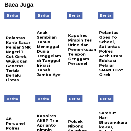
Baca Juga
Berita
Berita
Berita
Berita
Anak
Polantas
Kapolres
Sembilan
Goes To
Polantas
Pimpin Tes
Tahun
School,
Karib Sasar
Urine dan
Meninggal
Satlantas
Pelajar SMK
Pemeriksaan
Dunia
Polres
Negeri 1
Telepon
Tenggelam
Aceh Utara
Cot Girek,
Genggam
di Tanggul
Edukasi
Wujudkan
Personel
Irigasi
Pelajar
Generasi
Tanah
SMAN 1 Cot
Tertib
Jambo Aye
Girek
Berlalu
Lintas
Berita
Berita
Berita
Berita
Sambut
Kapolres
Hari
48
AKBP Trie
Polsek
Bhayangkara
Personel
Aprianto
Nibong
ke-80,
Polres
pimpin
Salurkan