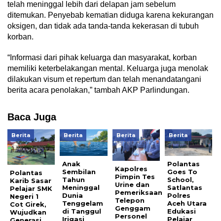
telah meninggal lebih dari delapan jam sebelum
ditemukan. Penyebab kematian diduga karena kekurangan
oksigen, dan tidak ada tanda-tanda kekerasan di tubuh
korban.
“Informasi dari pihak keluarga dan masyarakat, korban
memiliki keterbelakangan mental. Keluarga juga menolak
dilakukan visum et repertum dan telah menandatangani
berita acara penolakan,” tambah AKP Parlindungan.
Baca Juga
Berita
Berita
Berita
Berita
Anak
Polantas
Kapolres
Sembilan
Goes To
Polantas
Pimpin Tes
Tahun
School,
Karib Sasar
Urine dan
Meninggal
Satlantas
Pelajar SMK
Pemeriksaan
Dunia
Polres
Negeri 1
Telepon
Tenggelam
Aceh Utara
Cot Girek,
Genggam
di Tanggul
Edukasi
Wujudkan
Personel
Irigasi
Pelajar
Generasi