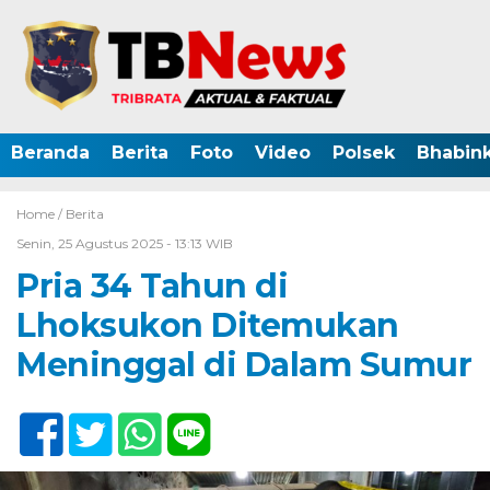
Beranda
Berita
Foto
Video
Polsek
Bhabin
Home /
Berita
Senin, 25 Agustus 2025 - 13:13 WIB
Pria 34 Tahun di
Lhoksukon Ditemukan
Meninggal di Dalam Sumur