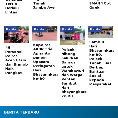
Tanah
SMAN 1 Cot
Tertib
Jambo Aye
Girek
Berlalu
Lintas
Berita
Berita
Berita
Berita
Sambut
Kapolres
Hari
48
AKBP Trie
Polsek
Bhayangkara
Personel
Aprianto
Nibong
ke-80,
Polres
pimpin
Salurkan
Polsek
Aceh Utara
Upacara
Bansos
Tanah Luas
dan Brimob
Peringatan
untuk
Berbagi
Naik
Hari
Warakawuri
Bantuan
Pangkat
Bhayangkara
dan Warga
Sosial
ke-80
Rentan
kepada
Sambut
Masyarakat
Hari
Bhayangkara
ke-80
BERITA TERBARU