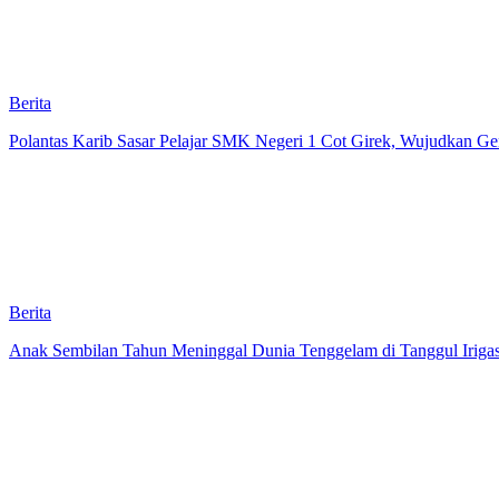
Berita
Polantas Karib Sasar Pelajar SMK Negeri 1 Cot Girek, Wujudkan Gene
Berita
Anak Sembilan Tahun Meninggal Dunia Tenggelam di Tanggul Iriga