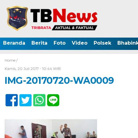
Beranda
Berita
Foto
Video
Polsek
Bhabin
Home /
Kamis, 20 Juli 2017 - 10:44 WIB
IMG-20170720-WA0009