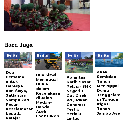
Baca Juga
Berita
Berita
Berita
Berita
Anak
Doa
Dua Siswi
Sembilan
Bersama
Polantas
Meninggal
Tahun
untuk
Karib Sasar
Dunia
Meninggal
Deresya
Pelajar SMK
dalam
Dunia
dan Aisya,
Negeri 1
Kecelakaan
Tenggelam
Satlantas
Cot Girek,
di Jalan
di Tanggul
Sampaikan
Wujudkan
Medan–
Irigasi
Pesan
Generasi
Banda
Tanah
Keselamatan
Tertib
Aceh,
Jambo Aye
kepada
Berlalu
Lhoksukon
Pelajar
Lintas