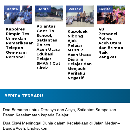
Berita
Berita
Polsek
Berita
Polantas
Kapolres
48
Goes To
Kapolsek
Pimpin Tes
Personel
School,
Nibong
Urine dan
Polres
Satlantas
Ajak
Pemeriksaan
Aceh Utara
Polres
Pelajar
Telepon
dan Brimob
Aceh Utara
MTsN 7
Genggam
Naik
Edukasi
Aceh Utara
Personel
Pangkat
Pelajar
Disiplin
SMAN 1 Cot
Belajar dan
Girek
Menjauhi
Perilaku
Negatif
BERITA TERBARU
Doa Bersama untuk Deresya dan Aisya, Satlantas Sampaikan
Pesan Keselamatan kepada Pelajar
Dua Siswi Meninggal Dunia dalam Kecelakaan di Jalan Medan–
Banda Aceh, Lhoksukon