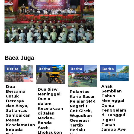
Baca Juga
Berita
Berita
Berita
Berita
Anak
Doa
Dua Siswi
Sembilan
Bersama
Polantas
Meninggal
Tahun
untuk
Karib Sasar
Dunia
Meninggal
Deresya
Pelajar SMK
dalam
Dunia
dan Aisya,
Negeri 1
Kecelakaan
Tenggelam
Satlantas
Cot Girek,
di Jalan
di Tanggul
Sampaikan
Wujudkan
Medan–
Irigasi
Pesan
Generasi
Banda
Tanah
Keselamatan
Tertib
Aceh,
Jambo Aye
kepada
Berlalu
Lhoksukon