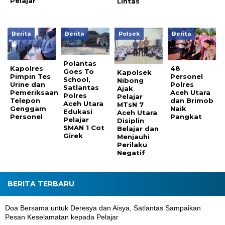
Pelajar
Lintas
Berita
Berita
Polsek
Berita
Polantas
Kapolres
48
Goes To
Kapolsek
Pimpin Tes
Personel
School,
Nibong
Urine dan
Polres
Satlantas
Ajak
Pemeriksaan
Aceh Utara
Polres
Pelajar
Telepon
dan Brimob
Aceh Utara
MTsN 7
Genggam
Naik
Edukasi
Aceh Utara
Personel
Pangkat
Pelajar
Disiplin
SMAN 1 Cot
Belajar dan
Girek
Menjauhi
Perilaku
Negatif
BERITA TERBARU
Doa Bersama untuk Deresya dan Aisya, Satlantas Sampaikan
Pesan Keselamatan kepada Pelajar