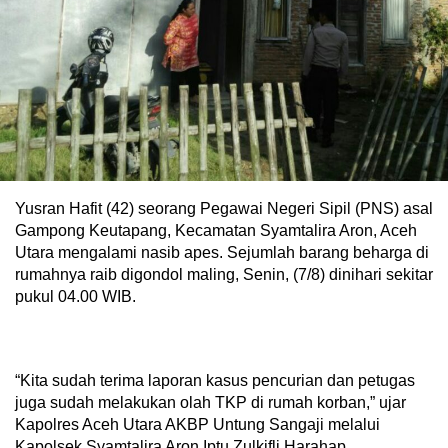
Yusran Hafit (42) seorang Pegawai Negeri Sipil (PNS) asal
Gampong Keutapang, Kecamatan Syamtalira Aron, Aceh
Utara mengalami nasib apes. Sejumlah barang beharga di
rumahnya raib digondol maling, Senin, (7/8) dinihari sekitar
pukul 04.00 WIB.
“Kita sudah terima laporan kasus pencurian dan petugas
juga sudah melakukan olah TKP di rumah korban,” ujar
Kapolres Aceh Utara AKBP Untung Sangaji melalui
Kapolsek Syamtalira Aron Iptu Zulkifli Harahap.