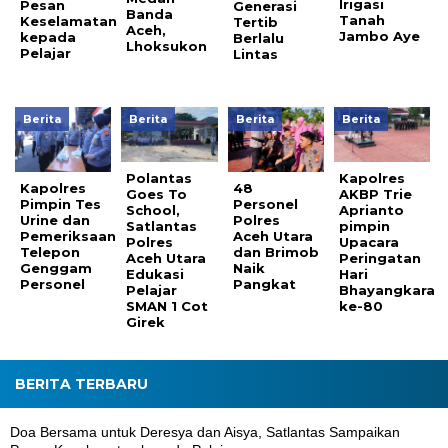
Irigasi
Pesan
Generasi
Banda
Tanah
Keselamatan
Tertib
Aceh,
Jambo Aye
kepada
Berlalu
Lhoksukon
Pelajar
Lintas
Berita
Berita
Berita
Berita
Polantas
Kapolres
Kapolres
48
Goes To
AKBP Trie
Pimpin Tes
Personel
School,
Aprianto
Urine dan
Polres
Satlantas
pimpin
Pemeriksaan
Aceh Utara
Polres
Upacara
Telepon
dan Brimob
Aceh Utara
Peringatan
Genggam
Naik
Edukasi
Hari
Personel
Pangkat
Pelajar
Bhayangkara
SMAN 1 Cot
ke-80
Girek
BERITA TERBARU
Doa Bersama untuk Deresya dan Aisya, Satlantas Sampaikan