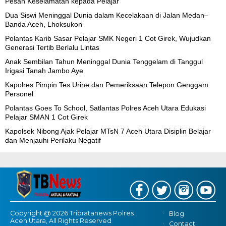
Pesan Keselamatan kepada Pelajar
Dua Siswi Meninggal Dunia dalam Kecelakaan di Jalan Medan–
Banda Aceh, Lhoksukon
Polantas Karib Sasar Pelajar SMK Negeri 1 Cot Girek, Wujudkan
Generasi Tertib Berlalu Lintas
Anak Sembilan Tahun Meninggal Dunia Tenggelam di Tanggul
Irigasi Tanah Jambo Aye
Kapolres Pimpin Tes Urine dan Pemeriksaan Telepon Genggam
Personel
Polantas Goes To School, Satlantas Polres Aceh Utara Edukasi
Pelajar SMAN 1 Cot Girek
Kapolsek Nibong Ajak Pelajar MTsN 7 Aceh Utara Disiplin Belajar
dan Menjauhi Perilaku Negatif
Copyright @ 2026 Tribratanews Polres
Blog
Aceh Utara, All Rights Reserved
Contact