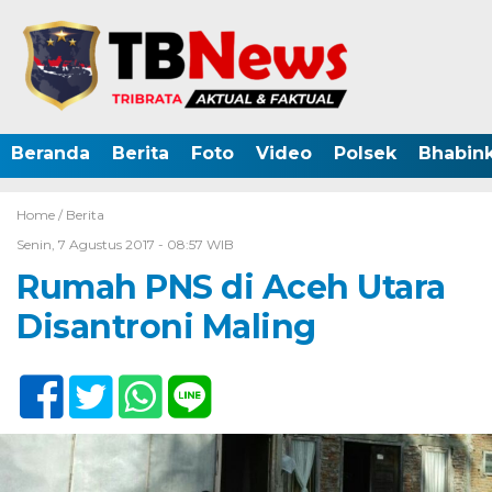
Beranda
Berita
Foto
Video
Polsek
Bhabin
Home /
Berita
Senin, 7 Agustus 2017 - 08:57 WIB
Rumah PNS di Aceh Utara
Disantroni Maling