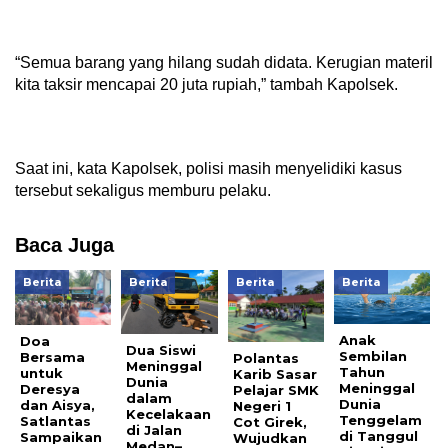
“Semua barang yang hilang sudah didata. Kerugian materil
kita taksir mencapai 20 juta rupiah,” tambah Kapolsek.
Saat ini, kata Kapolsek, polisi masih menyelidiki kasus
tersebut sekaligus memburu pelaku.
Baca Juga
Berita
Berita
Berita
Berita
Anak
Doa
Dua Siswi
Sembilan
Bersama
Polantas
Meninggal
Tahun
untuk
Karib Sasar
Dunia
Meninggal
Deresya
Pelajar SMK
dalam
Dunia
dan Aisya,
Negeri 1
Kecelakaan
Tenggelam
Satlantas
Cot Girek,
di Jalan
di Tanggul
Sampaikan
Wujudkan
Medan–