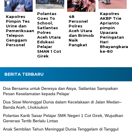
Polantas
Kapolres
Kapolres
48
Goes To
AKBP Trie
Pimpin Tes
Personel
School,
Aprianto
Urine dan
Polres
Satlantas
pimpin
Pemeriksaan
Aceh Utara
Polres
Upacara
Telepon
dan Brimob
Aceh Utara
Peringatan
Genggam
Naik
Edukasi
Hari
Personel
Pangkat
Pelajar
Bhayangkara
SMAN 1 Cot
ke-80
Girek
BERITA TERBARU
Doa Bersama untuk Deresya dan Aisya, Satlantas Sampaikan
Pesan Keselamatan kepada Pelajar
Dua Siswi Meninggal Dunia dalam Kecelakaan di Jalan Medan–
Banda Aceh, Lhoksukon
Polantas Karib Sasar Pelajar SMK Negeri 1 Cot Girek, Wujudkan
Generasi Tertib Berlalu Lintas
Anak Sembilan Tahun Meninggal Dunia Tenggelam di Tanggul