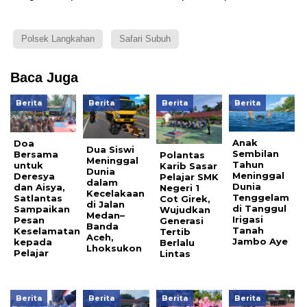
Polsek Langkahan
Safari Subuh
Baca Juga
Berita
Berita
Berita
Berita
Anak
Doa
Dua Siswi
Sembilan
Bersama
Polantas
Meninggal
Tahun
untuk
Karib Sasar
Dunia
Meninggal
Deresya
Pelajar SMK
dalam
Dunia
dan Aisya,
Negeri 1
Kecelakaan
Tenggelam
Satlantas
Cot Girek,
di Jalan
di Tanggul
Sampaikan
Wujudkan
Medan–
Irigasi
Pesan
Generasi
Banda
Tanah
Keselamatan
Tertib
Aceh,
Jambo Aye
kepada
Berlalu
Lhoksukon
Pelajar
Lintas
Berita
Berita
Berita
Berita