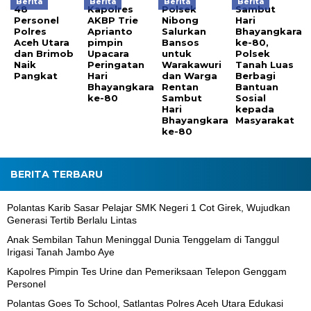
Berita
Berita
Berita
Berita
48
Kapolres
Polsek
Sambut
Personel
AKBP Trie
Nibong
Hari
Polres
Aprianto
Salurkan
Bhayangkara
Aceh Utara
pimpin
Bansos
ke-80,
dan Brimob
Upacara
untuk
Polsek
Naik
Peringatan
Warakawuri
Tanah Luas
Pangkat
Hari
dan Warga
Berbagi
Bhayangkara
Rentan
Bantuan
ke-80
Sambut
Sosial
Hari
kepada
Bhayangkara
Masyarakat
ke-80
BERITA TERBARU
Polantas Karib Sasar Pelajar SMK Negeri 1 Cot Girek, Wujudkan
Generasi Tertib Berlalu Lintas
Anak Sembilan Tahun Meninggal Dunia Tenggelam di Tanggul
Irigasi Tanah Jambo Aye
Kapolres Pimpin Tes Urine dan Pemeriksaan Telepon Genggam
Personel
Polantas Goes To School, Satlantas Polres Aceh Utara Edukasi