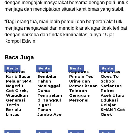
dengan mengajak masyarakat bersama dengan polri untuk
menjaga dan menciptakan situasi kamtibmas yang stabil.
“Bagi orang tua, mari lebih perduli dan berperan aktif utk
menjaga mengawasi dan mendidik anak agar tidak terlibat
dengan narkoba dan tindak kriminalitas lainya.” Ujar
Kompol Edwin.
Baca Juga
Berita
Berita
Berita
Berita
Polantas
Anak
Kapolres
Polantas
Karib Sasar
Sembilan
Pimpin Tes
Goes To
Pelajar SMK
Tahun
Urine dan
School,
Negeri 1
Meninggal
Pemeriksaan
Satlantas
Cot Girek,
Dunia
Telepon
Polres
Wujudkan
Tenggelam
Genggam
Aceh Utara
Generasi
di Tanggul
Personel
Edukasi
Tertib
Irigasi
Pelajar
Berlalu
Tanah
SMAN 1 Cot
Lintas
Jambo Aye
Girek