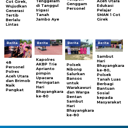
Tenggelam
Aceh Utara
Cot Girek,
Genggam
di Tanggul
Edukasi
Wujudkan
Personel
Irigasi
Pelajar
Generasi
Tanah
SMAN 1 Cot
Tertib
Jambo Aye
Girek
Berlalu
Lintas
Berita
Berita
Berita
Berita
Sambut
Kapolres
Hari
48
AKBP Trie
Polsek
Bhayangkara
Personel
Aprianto
Nibong
ke-80,
Polres
pimpin
Salurkan
Polsek
Aceh Utara
Upacara
Bansos
Tanah Luas
dan Brimob
Peringatan
untuk
Berbagi
Naik
Hari
Warakawuri
Bantuan
Pangkat
Bhayangkara
dan Warga
Sosial
ke-80
Rentan
kepada
Sambut
Masyarakat
Hari
Bhayangkara
ke-80