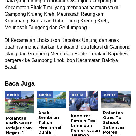
Data yang dihimpun tribratanews, tujuh Gampong di
Kecamatan Pirak Timu yang mendapat bantuan yakni
Gampong Krueng Kreh, Meunasah Reungkam,
Keutapang, Beuracan Rata, Trieng Kreung Kreh,
Meunasah Bungong dan Geulumpang.
Di Kecamatan Lhoksukon Kapolres Untung dan anak
buahnya mengantarkan bantuan di dua lokasi di Gampong
Blang dan Gampong Meunasah Pante. Terakhir Kapolres
bergerak ke Gampong Lhok Iboh Kecamatan Baktiya
Barat.
Baca Juga
Berita
Berita
Berita
Berita
Anak
Polantas
Kapolres
Sembilan
Goes To
Polantas
Pimpin Tes
Tahun
School,
Karib Sasar
Urine dan
Meninggal
Satlantas
Pelajar SMK
Pemeriksaan
Dunia
Polres
Negeri 1
Telepon