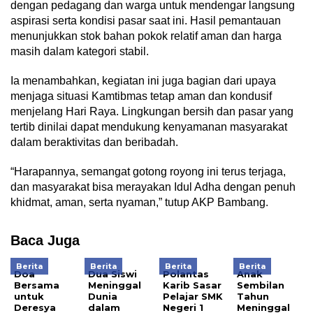
dengan pedagang dan warga untuk mendengar langsung
aspirasi serta kondisi pasar saat ini. Hasil pemantauan
menunjukkan stok bahan pokok relatif aman dan harga
masih dalam kategori stabil.
Ia menambahkan, kegiatan ini juga bagian dari upaya
menjaga situasi Kamtibmas tetap aman dan kondusif
menjelang Hari Raya. Lingkungan bersih dan pasar yang
tertib dinilai dapat mendukung kenyamanan masyarakat
dalam beraktivitas dan beribadah.
“Harapannya, semangat gotong royong ini terus terjaga,
dan masyarakat bisa merayakan Idul Adha dengan penuh
khidmat, aman, serta nyaman,” tutup AKP Bambang.
Baca Juga
Berita
Berita
Berita
Berita
Doa
Dua Siswi
Polantas
Anak
Bersama
Meninggal
Karib Sasar
Sembilan
untuk
Dunia
Pelajar SMK
Tahun
Deresya
dalam
Negeri 1
Meninggal