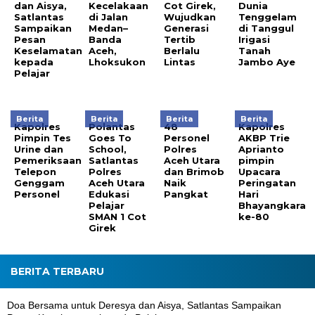
dan Aisya,
Kecelakaan
Cot Girek,
Dunia
Satlantas
di Jalan
Wujudkan
Tenggelam
Sampaikan
Medan–
Generasi
di Tanggul
Pesan
Banda
Tertib
Irigasi
Keselamatan
Aceh,
Berlalu
Tanah
kepada
Lhoksukon
Lintas
Jambo Aye
Pelajar
Berita
Berita
Berita
Berita
Kapolres
Polantas
48
Kapolres
Pimpin Tes
Goes To
Personel
AKBP Trie
Urine dan
School,
Polres
Aprianto
Pemeriksaan
Satlantas
Aceh Utara
pimpin
Telepon
Polres
dan Brimob
Upacara
Genggam
Aceh Utara
Naik
Peringatan
Personel
Edukasi
Pangkat
Hari
Pelajar
Bhayangkara
SMAN 1 Cot
ke-80
Girek
BERITA TERBARU
Doa Bersama untuk Deresya dan Aisya, Satlantas Sampaikan