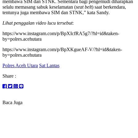
membawa SIM dan STNK. Sementara bagi pengemudi diharapkan
selalu memasang sabuk keselamatan (
seat belt
) saat berkendara,
tentunya juga membawa SIM dan STNK,” kata Sandy.
Lihat penggalan video lucu tersebut
:
https://www.instagram.com/p/BpXIcfRA5g7/?hl=id&taken-
by=polres.acehutara
https://www.instagram.com/p/BpXKgueAF-V/?hl=id&taken-
by=polres.acehutara
Polres Aceh Utara
Sat Lantas
Share :
Baca Juga