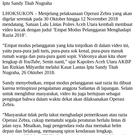
Iptu Sandy Titah Nugraha
LHOKSUKON – Menjelang pelaksanaan Operasi Zebra yang akan
digelar serentak pada 30 Oktober hingga 12 November 2018
mendatang, Satuan Lalu Lintas Polres Aceh Utara kembali membuat
video kocak dengan judul ‘Empat Modus Pelanggaran Menghadapi
Razia 2018’.
“Empat modus pelanggaran yang kita tonjolkan di dalam video ini,
yaitu pura-pura jadi turis, pura-pura sok kenal, pura-pura masuk
rumah warga dan pura-pura ganti sopir. Videonya akan kita
share
lengkap di
YouTube
, Senin nanti,” ujar Kapolres Aceh Utara AKBP
Ian Rizkian Milyardin melalui Kasat Lantas Iptu Sandy Titah
Nugraha, 26 Oktober 2018.
Sandy menyebutkan, empat modus pelanggaran saat razia itu dibuat
karena terinspirasi pengalaman anggota Satlantas di lapangan. Selain
untuk menghibur masyarakat, video itu juga bertujuan sebagai
pengingat bahwa dalam waktu dekat akan dilaksanakan Operasi
Zebra.
“Masyarakat tidak perlu takut menghadapi pemeriksaan atau razia
Operasi Zebra, cukup mematuhi segala peraturan berlalu lintas di
jalan raya. Misalkan, bagi pengendara roda dua memakai helm
depan dan belakang, memasang spion kendaraan lengkap,