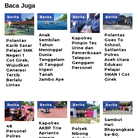
Baca Juga
Berita
Berita
Berita
Berita
Anak
Polantas
Kapolres
Sembilan
Goes To
Polantas
Pimpin Tes
Tahun
School,
Karib Sasar
Urine dan
Meninggal
Satlantas
Pelajar SMK
Pemeriksaan
Dunia
Polres
Negeri 1
Telepon
Tenggelam
Aceh Utara
Cot Girek,
Genggam
di Tanggul
Edukasi
Wujudkan
Personel
Irigasi
Pelajar
Generasi
Tanah
SMAN 1 Cot
Tertib
Jambo Aye
Girek
Berlalu
Lintas
Berita
Berita
Berita
Berita
Sambut
Kapolres
Hari
48
AKBP Trie
Polsek
Bhayangkara
Personel
Aprianto
Nibong
ke-80,
Polres
pimpin