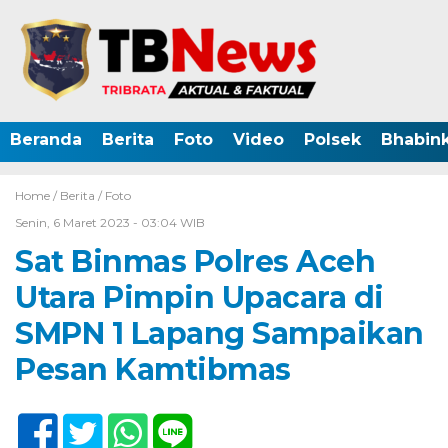
Beranda
Berita
Foto
Video
Polsek
Bhabin
Home /
Berita
/
Foto
Senin, 6 Maret 2023 - 03:04 WIB
Sat Binmas Polres Aceh
Utara Pimpin Upacara di
SMPN 1 Lapang Sampaikan
Pesan Kamtibmas