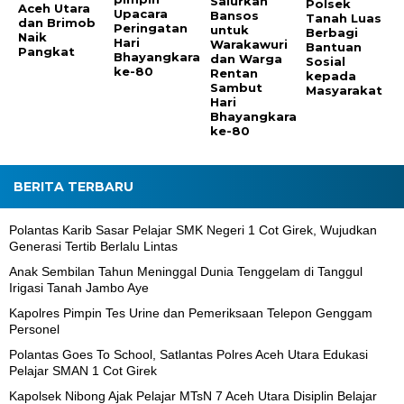
Salurkan
Polsek
Aceh Utara
Upacara
Bansos
Tanah Luas
dan Brimob
Peringatan
untuk
Berbagi
Naik
Hari
Warakawuri
Bantuan
Pangkat
Bhayangkara
dan Warga
Sosial
ke-80
Rentan
kepada
Sambut
Masyarakat
Hari
Bhayangkara
ke-80
BERITA TERBARU
Polantas Karib Sasar Pelajar SMK Negeri 1 Cot Girek, Wujudkan
Generasi Tertib Berlalu Lintas
Anak Sembilan Tahun Meninggal Dunia Tenggelam di Tanggul
Irigasi Tanah Jambo Aye
Kapolres Pimpin Tes Urine dan Pemeriksaan Telepon Genggam
Personel
Polantas Goes To School, Satlantas Polres Aceh Utara Edukasi
Pelajar SMAN 1 Cot Girek
Kapolsek Nibong Ajak Pelajar MTsN 7 Aceh Utara Disiplin Belajar