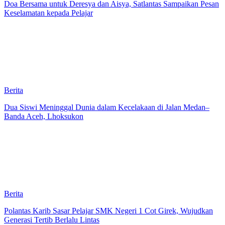
Doa Bersama untuk Deresya dan Aisya, Satlantas Sampaikan Pesan
Keselamatan kepada Pelajar
Berita
Dua Siswi Meninggal Dunia dalam Kecelakaan di Jalan Medan–
Banda Aceh, Lhoksukon
Berita
Polantas Karib Sasar Pelajar SMK Negeri 1 Cot Girek, Wujudkan
Generasi Tertib Berlalu Lintas