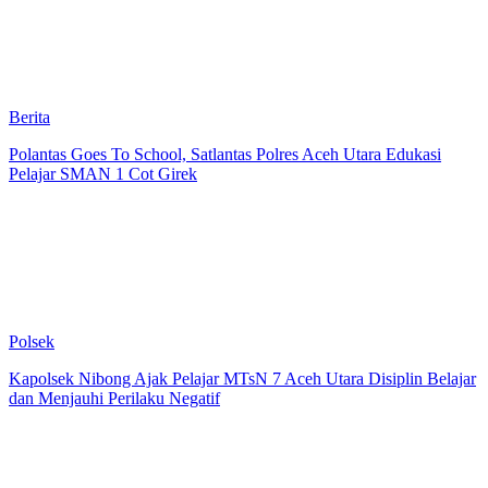
Berita
Polantas Goes To School, Satlantas Polres Aceh Utara Edukasi
Pelajar SMAN 1 Cot Girek
Polsek
Kapolsek Nibong Ajak Pelajar MTsN 7 Aceh Utara Disiplin Belajar
dan Menjauhi Perilaku Negatif