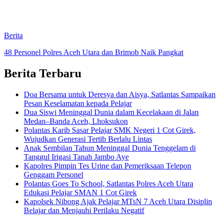
Berita
48 Personel Polres Aceh Utara dan Brimob Naik Pangkat
Berita Terbaru
Doa Bersama untuk Deresya dan Aisya, Satlantas Sampaikan
Pesan Keselamatan kepada Pelajar
Dua Siswi Meninggal Dunia dalam Kecelakaan di Jalan
Medan–Banda Aceh, Lhoksukon
Polantas Karib Sasar Pelajar SMK Negeri 1 Cot Girek,
Wujudkan Generasi Tertib Berlalu Lintas
Anak Sembilan Tahun Meninggal Dunia Tenggelam di
Tanggul Irigasi Tanah Jambo Aye
Kapolres Pimpin Tes Urine dan Pemeriksaan Telepon
Genggam Personel
Polantas Goes To School, Satlantas Polres Aceh Utara
Edukasi Pelajar SMAN 1 Cot Girek
Kapolsek Nibong Ajak Pelajar MTsN 7 Aceh Utara Disiplin
Belajar dan Menjauhi Perilaku Negatif