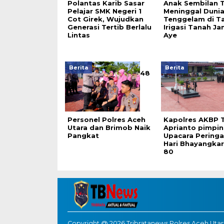
Polantas Karib Sasar
Anak Sembilan 
Pelajar SMK Negeri 1
Meninggal Duni
Cot Girek, Wujudkan
Tenggelam di T
Generasi Tertib Berlalu
Irigasi Tanah J
Lintas
Aye
Berita
Berita
48
Personel Polres Aceh
Kapolres AKBP T
Utara dan Brimob Naik
Aprianto pimpin
Pangkat
Upacara Pering
Hari Bhayangkar
80
Copyright @ 2026 Tribratanews Polres Aceh Utara