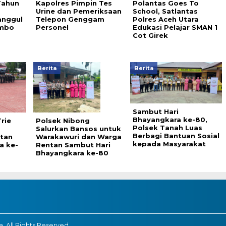
Tahun
Kapolres Pimpin Tes
Polantas Goes To
a
Urine dan Pemeriksaan
School, Satlantas
anggul
Telepon Genggam
Polres Aceh Utara
ambo
Personel
Edukasi Pelajar SMAN 1
Cot Girek
Berita
Berita
Sambut Hari
Bhayangkara ke-80,
rie
Polsek Nibong
Polsek Tanah Luas
Salurkan Bansos untuk
Berbagi Bantuan Sosial
atan
Warakawuri dan Warga
kepada Masyarakat
a ke-
Rentan Sambut Hari
Bhayangkara ke-80
, All Rights Reserved