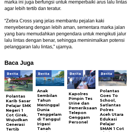
marka ini juga berfungsi untuk memperbaiki arus lalu lintas
agar lebih tertib dan teratur.
“Zebra Cross yang jelas membantu pejalan kaki
menyeberang dengan lebih aman, sementara marka jalan
yang baru memudahkan pengendara untuk mengikuti jalur
lalu lintas dengan benar, sehingga meminimalkan potensi
pelanggaran lalu lintas,” ujarnya.
Baca Juga
Berita
Berita
Berita
Berita
Anak
Polantas
Kapolres
Sembilan
Goes To
Polantas
Pimpin Tes
Tahun
School,
Karib Sasar
Urine dan
Meninggal
Satlantas
Pelajar SMK
Pemeriksaan
Dunia
Polres
Negeri 1
Telepon
Tenggelam
Aceh Utara
Cot Girek,
Genggam
di Tanggul
Edukasi
Wujudkan
Personel
Irigasi
Pelajar
Generasi
Tanah
SMAN 1 Cot
Tertib