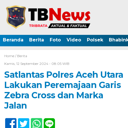
Beranda
Berita
Foto
Video
Polsek
Bhabin
Home /
Berita
Kamis, 12 September 2024 - 08:05 WIB
Satlantas Polres Aceh Utara
Lakukan Peremajaan Garis
Zebra Cross dan Marka
Jalan