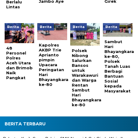
Jambo Aye
Girek
Berlalu
Lintas
Berita
Berita
Berita
Berita
Sambut
Kapolres
Hari
48
AKBP Trie
Polsek
Bhayangkara
Personel
Aprianto
Nibong
ke-80,
Polres
pimpin
Salurkan
Polsek
Aceh Utara
Upacara
Bansos
Tanah Luas
dan Brimob
Peringatan
untuk
Berbagi
Naik
Hari
Warakawuri
Bantuan
Pangkat
Bhayangkara
dan Warga
Sosial
ke-80
Rentan
kepada
Sambut
Masyarakat
Hari
Bhayangkara
ke-80
BERITA TERBARU