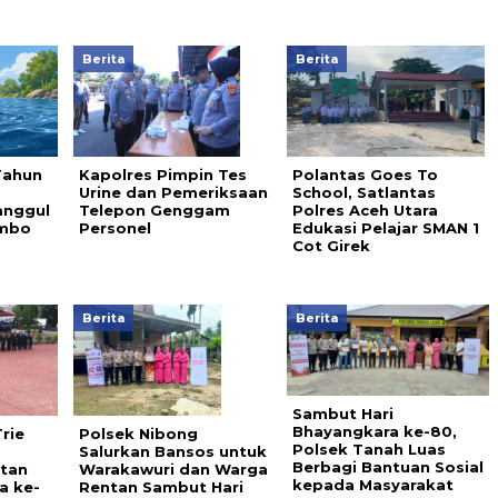
Berita
Berita
Tahun
Kapolres Pimpin Tes
Polantas Goes To
a
Urine dan Pemeriksaan
School, Satlantas
anggul
Telepon Genggam
Polres Aceh Utara
ambo
Personel
Edukasi Pelajar SMAN 1
Cot Girek
Berita
Berita
Sambut Hari
Bhayangkara ke-80,
rie
Polsek Nibong
Polsek Tanah Luas
Salurkan Bansos untuk
Berbagi Bantuan Sosial
atan
Warakawuri dan Warga
kepada Masyarakat
a ke-
Rentan Sambut Hari