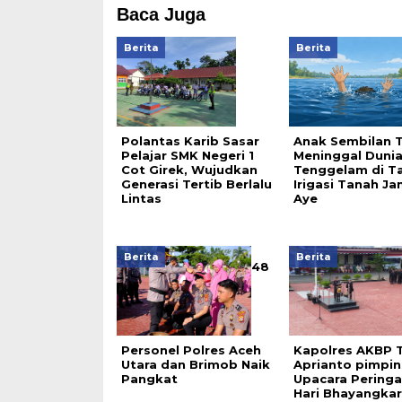
Baca Juga
Berita
Berita
Polantas Karib Sasar
Anak Sembilan 
Pelajar SMK Negeri 1
Meninggal Duni
Cot Girek, Wujudkan
Tenggelam di T
Generasi Tertib Berlalu
Irigasi Tanah J
Lintas
Aye
Berita
Berita
48
Personel Polres Aceh
Kapolres AKBP T
Utara dan Brimob Naik
Aprianto pimpin
Pangkat
Upacara Pering
Hari Bhayangkar