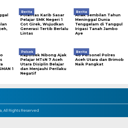
Berita
Berita
ggal
Polantas Karib Sasar
Anak Sembilan Tahun
Pelajar SMK Negeri 1
Meninggal Dunia
alan
Cot Girek, Wujudkan
Tenggelam di Tanggul
eh,
Generasi Tertib Berlalu
Irigasi Tanah Jambo
Lintas
Aye
Polsek
Berita
To
Kapolsek Nibong Ajak
48 Personel Polres
s
Pelajar MTsN 7 Aceh
Aceh Utara dan Brimob
ra
Utara Disiplin Belajar
Naik Pangkat
 SMAN 1
dan Menjauhi Perilaku
Negatif
, All Rights Reserved