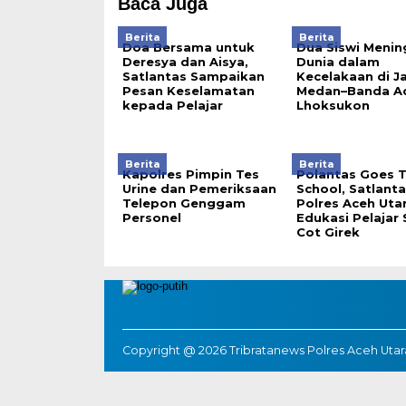
Baca Juga
Berita
Berita
Doa Bersama untuk
Dua Siswi Menin
Deresya dan Aisya,
Dunia dalam
Satlantas Sampaikan
Kecelakaan di J
Pesan Keselamatan
Medan–Banda Ac
kepada Pelajar
Lhoksukon
Berita
Berita
Kapolres Pimpin Tes
Polantas Goes 
Urine dan Pemeriksaan
School, Satlanta
Telepon Genggam
Polres Aceh Uta
Personel
Edukasi Pelajar
Cot Girek
Copyright @ 2026 Tribratanews Polres Aceh Utara