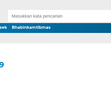
sek
Bhabinkamtibmas
9