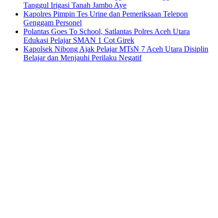
Tanggul Irigasi Tanah Jambo Aye
Kapolres Pimpin Tes Urine dan Pemeriksaan Telepon
Genggam Personel
Polantas Goes To School, Satlantas Polres Aceh Utara
Edukasi Pelajar SMAN 1 Cot Girek
Kapolsek Nibong Ajak Pelajar MTsN 7 Aceh Utara Disiplin
Belajar dan Menjauhi Perilaku Negatif