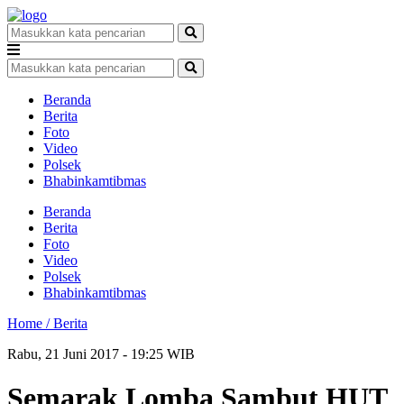
Beranda
Berita
Foto
Video
Polsek
Bhabinkamtibmas
Beranda
Berita
Foto
Video
Polsek
Bhabinkamtibmas
Home /
Berita
Rabu, 21 Juni 2017 - 19:25 WIB
Semarak Lomba Sambut HUT