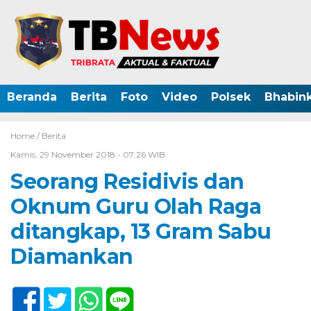
Beranda
Berita
Foto
Video
Polsek
Bhabin
Home /
Berita
Kamis, 29 November 2018 - 07:26 WIB
Seorang Residivis dan
Oknum Guru Olah Raga
ditangkap, 13 Gram Sabu
Diamankan