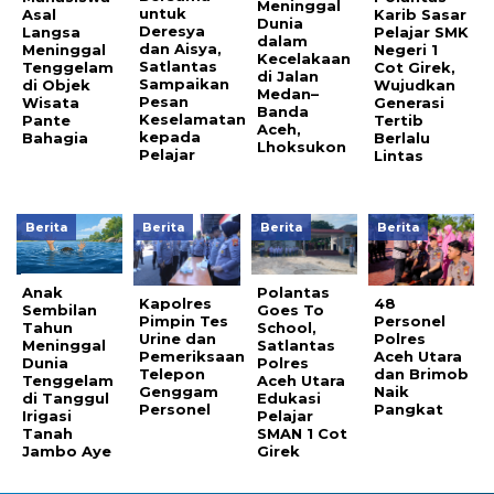
Meninggal
untuk
Asal
Karib Sasar
Dunia
Deresya
Langsa
Pelajar SMK
dalam
dan Aisya,
Meninggal
Negeri 1
Kecelakaan
Satlantas
Tenggelam
Cot Girek,
di Jalan
Sampaikan
di Objek
Wujudkan
Medan–
Pesan
Wisata
Generasi
Banda
Keselamatan
Pante
Tertib
Aceh,
kepada
Bahagia
Berlalu
Lhoksukon
Pelajar
Lintas
Berita
Berita
Berita
Berita
Anak
Polantas
Kapolres
48
Sembilan
Goes To
Pimpin Tes
Personel
Tahun
School,
Urine dan
Polres
Meninggal
Satlantas
Pemeriksaan
Aceh Utara
Dunia
Polres
Telepon
dan Brimob
Tenggelam
Aceh Utara
Genggam
Naik
di Tanggul
Edukasi
Personel
Pangkat
Irigasi
Pelajar
Tanah
SMAN 1 Cot
Jambo Aye
Girek