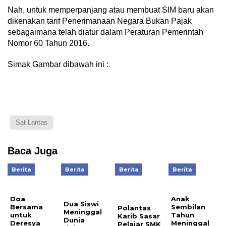
Nah, untuk memperpanjang atau membuat SIM baru akan
dikenakan tarif Penerimanaan Negara Bukan Pajak
sebagaimana telah diatur dalam Peraturan Pemerintah
Nomor 60 Tahun 2016.
Simak Gambar dibawah ini :
Sat Lantas
Baca Juga
Berita
Berita
Berita
Berita
Anak
Doa
Dua Siswi
Sembilan
Bersama
Polantas
Meninggal
Tahun
untuk
Karib Sasar
Dunia
Meninggal
Deresya
Pelajar SMK