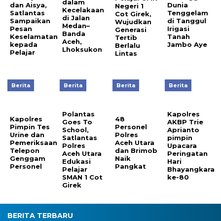
dalam
Dunia
dan Aisya,
Negeri 1
Kecelakaan
Tenggelam
Satlantas
Cot Girek,
di Jalan
di Tanggul
Sampaikan
Wujudkan
Medan–
Irigasi
Pesan
Generasi
Banda
Tanah
Keselamatan
Tertib
Aceh,
Jambo Aye
kepada
Berlalu
Lhoksukon
Pelajar
Lintas
Berita
Berita
Berita
Berita
Polantas
Kapolres
Kapolres
48
Goes To
AKBP Trie
Pimpin Tes
Personel
School,
Aprianto
Urine dan
Polres
Satlantas
pimpin
Pemeriksaan
Aceh Utara
Polres
Upacara
Telepon
dan Brimob
Aceh Utara
Peringatan
Genggam
Naik
Edukasi
Hari
Personel
Pangkat
Pelajar
Bhayangkara
SMAN 1 Cot
ke-80
Girek
BERITA TERBARU