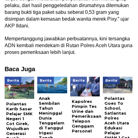
pelaku, dari hasil penggeledahan dirumahnya ditemukan
barang bukti tiga paket sabu seberat 0,53 gram yang
disimpan dalam kemasan bedak wanita merek Pixy.” ujar
AKP Ildani.
Mempertanggung jawabkan perbuatannya, kini tersangka
ADN kembali mendekam di Rutan Polres Aceh Utara guna
proses pemeriksaan lebih lanjut.
Baca Juga
Berita
Berita
Berita
Berita
Anak
Polantas
Kapolres
Sembilan
Goes To
Polantas
Pimpin Tes
Tahun
School,
Karib Sasar
Urine dan
Meninggal
Satlantas
Pelajar SMK
Pemeriksaan
Dunia
Polres
Negeri 1
Telepon
Tenggelam
Aceh Utara
Cot Girek,
Genggam
di Tanggul
Edukasi
Wujudkan
Personel
Irigasi
Pelajar
Generasi
Tanah
SMAN 1 Cot