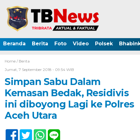
Beranda
Berita
Foto
Video
Polsek
Bhabin
Home /
Berita
Jumat, 7 September 2018 - 09:54 WIB
Simpan Sabu Dalam
Kemasan Bedak, Residivis
ini diboyong Lagi ke Polres
Aceh Utara