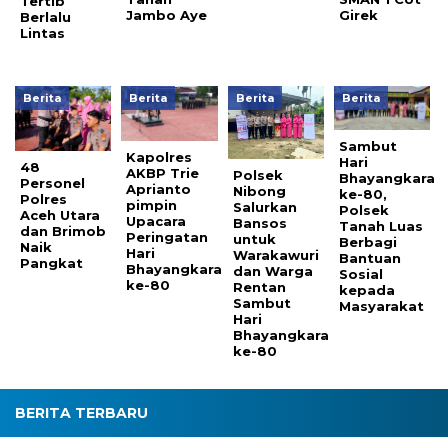
Tertib
Jambo Aye
Girek
Berlalu
Lintas
Berita
Berita
Berita
Berita
Sambut
Kapolres
Hari
48
AKBP Trie
Polsek
Bhayangkara
Personel
Aprianto
Nibong
ke-80,
Polres
pimpin
Salurkan
Polsek
Aceh Utara
Upacara
Bansos
Tanah Luas
dan Brimob
Peringatan
untuk
Berbagi
Naik
Hari
Warakawuri
Bantuan
Pangkat
Bhayangkara
dan Warga
Sosial
ke-80
Rentan
kepada
Sambut
Masyarakat
Hari
Bhayangkara
ke-80
BERITA TERBARU