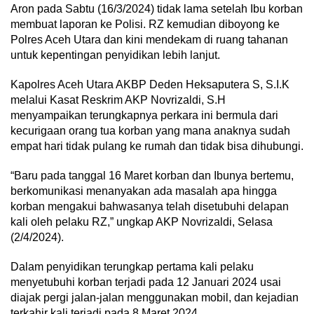
Aron pada Sabtu (16/3/2024) tidak lama setelah Ibu korban
membuat laporan ke Polisi. RZ kemudian diboyong ke
Polres Aceh Utara dan kini mendekam di ruang tahanan
untuk kepentingan penyidikan lebih lanjut.
Kapolres Aceh Utara AKBP Deden Heksaputera S, S.I.K
melalui Kasat Reskrim AKP Novrizaldi, S.H
menyampaikan terungkapnya perkara ini bermula dari
kecurigaan orang tua korban yang mana anaknya sudah
empat hari tidak pulang ke rumah dan tidak bisa dihubungi.
“Baru pada tanggal 16 Maret korban dan Ibunya bertemu,
berkomunikasi menanyakan ada masalah apa hingga
korban mengakui bahwasanya telah disetubuhi delapan
kali oleh pelaku RZ,” ungkap AKP Novrizaldi, Selasa
(2/4/2024).
Dalam penyidikan terungkap pertama kali pelaku
menyetubuhi korban terjadi pada 12 Januari 2024 usai
diajak pergi jalan-jalan menggunakan mobil, dan kejadian
terkahir kali terjadi pada 8 Maret 2024.