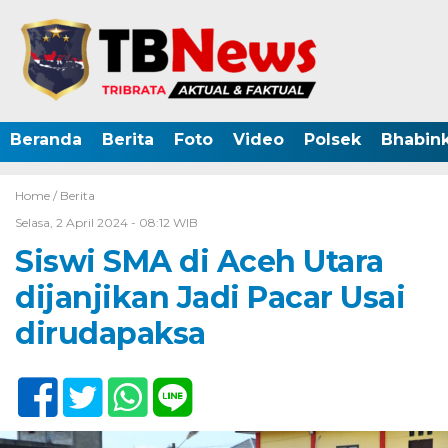
Beranda
Berita
Foto
Video
Polsek
Bhabin
Home /
Berita
Selasa, 2 April 2024 - 08:12 WIB
Siswi SMA di Aceh Utara
dijanjikan Jadi Pacar Usai
dirudapaksa