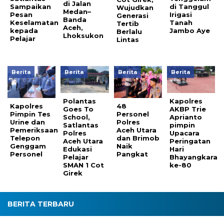
di Jalan
di Tanggul
Sampaikan
Wujudkan
Medan–
Irigasi
Pesan
Generasi
Banda
Tanah
Keselamatan
Tertib
Aceh,
Jambo Aye
kepada
Berlalu
Lhoksukon
Pelajar
Lintas
Berita
Berita
Berita
Berita
Polantas
Kapolres
Kapolres
48
Goes To
AKBP Trie
Pimpin Tes
Personel
School,
Aprianto
Urine dan
Polres
Satlantas
pimpin
Pemeriksaan
Aceh Utara
Polres
Upacara
Telepon
dan Brimob
Aceh Utara
Peringatan
Genggam
Naik
Edukasi
Hari
Personel
Pangkat
Pelajar
Bhayangkara
SMAN 1 Cot
ke-80
Girek
BERITA TERBARU