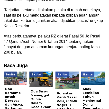
“Kejadian pertama dilakukan pelaku di rumah neneknya,
saat itu pelaku mengatakan kepada korban agar jangan
takut dan korban dijanjikan akan dijadikan pacar,” ungkap
Kasat Reskrim.
Atas perbuatannya, pelaku RZ dijerat Pasal 50 Jo Pasal
47 Qanun Aceh Nomor 6 Tahun 2014 tentang hukum
Jinayat dengan ancaman kurungan penjara paling lama
200 bulan.
Baca Juga
Berita
Berita
Berita
Berita
Anak
Doa
Dua Siswi
Sembilan
Bersama
Polantas
Meninggal
Tahun
untuk
Karib Sasar
Dunia
Meninggal
Deresya
Pelajar SMK
dalam
Dunia
dan Aisya,
Negeri 1
Kecelakaan
Tenggelam
Satlantas
Cot Girek,